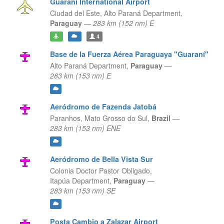
Guaraní International Airport
Ciudad del Este,
Alto Paraná Department,
Paraguay
—
283 km (152 nm) E
4
Base de la Fuerza Aérea Paraguaya "Guaraní"
Alto Paraná Department,
Paraguay
—
283 km (153 nm) E
Aeródromo de Fazenda Jatobá
Paranhos,
Mato Grosso do Sul,
Brazil
—
283 km (153 nm) ENE
Aeródromo de Bella Vista Sur
Colonia Doctor Pastor Obligado,
Itapúa Department,
Paraguay
—
283 km (153 nm) SE
Posta Cambio a Zalazar Airport