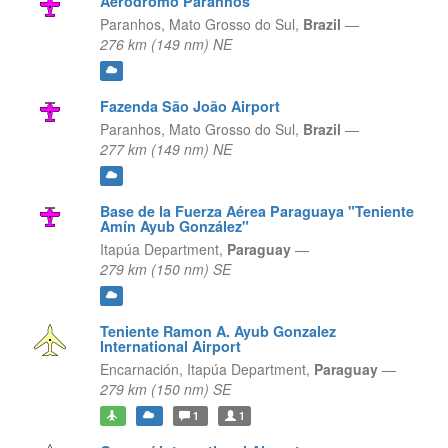
Aeródromo Paranhos
Paranhos,
Mato Grosso do Sul,
Brazil
—
276 km (149 nm) NE
Fazenda São João Airport
Paranhos,
Mato Grosso do Sul,
Brazil
—
277 km (149 nm) NE
Base de la Fuerza Aérea Paraguaya "Teniente
Amín Ayub González"
Itapúa Department,
Paraguay
—
279 km (150 nm) SE
Teniente Ramon A. Ayub Gonzalez
International Airport
Encarnación,
Itapúa Department,
Paraguay
—
279 km (150 nm) SE
1
1