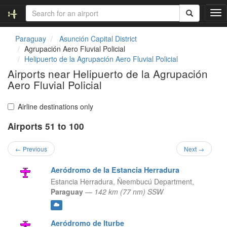
T
o
g
Paraguay
Asunción Capital District
g
Agrupación Aero Fluvial Policial
l
Helipuerto de la Agrupación Aero Fluvial Policial
e
Airports near Helipuerto de la Agrupación
n
Aero Fluvial Policial
a
v
i
Airline destinations only
g
a
Airports 51 to 100
t
i
← Previous
Next →
o
n
Aeródromo de la Estancia Herradura
Estancia Herradura,
Ñeembucú Department,
Paraguay
—
142 km (77 nm) SSW
Aeródromo de Iturbe