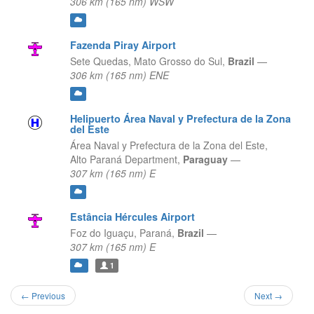
306 km (165 nm) WSW
Fazenda Piray Airport
Sete Quedas,
Mato Grosso do Sul,
Brazil
—
306 km (165 nm) ENE
Helipuerto Área Naval y Prefectura de la Zona
del Este
Área Naval y Prefectura de la Zona del Este,
Alto Paraná Department,
Paraguay
—
307 km (165 nm) E
Estância Hércules Airport
Foz do Iguaçu,
Paraná,
Brazil
—
307 km (165 nm) E
1
← Previous
Next →