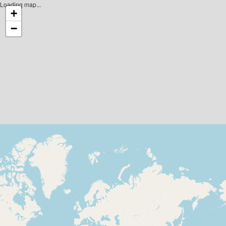
Loading map...
+
−