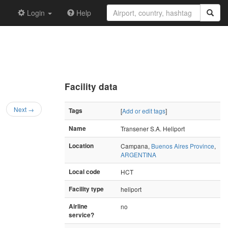
Login
Help
Facility data
Next →
Tags
[
Add or edit tags
]
Name
Transener S.A. Heliport
Location
Campana,
Buenos Aires Province
,
ARGENTINA
Local code
HCT
Facility type
heliport
Airline
no
service?