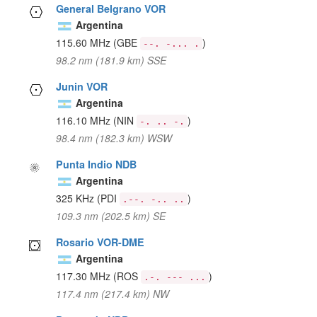
General Belgrano VOR
Argentina
115.60 MHz
(GBE
)
--. -... .
98.2 nm (181.9 km) SSE
Junin VOR
Argentina
116.10 MHz
(NIN
)
-. .. -.
98.4 nm (182.3 km) WSW
Punta Indio NDB
Argentina
325 KHz
(PDI
)
.--. -.. ..
109.3 nm (202.5 km) SE
Rosario VOR-DME
Argentina
117.30 MHz
(ROS
)
.-. --- ...
117.4 nm (217.4 km) NW