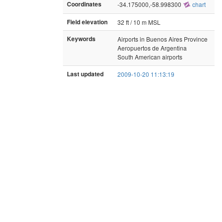
Coordinates
-34.175000,-58.998300
chart
Field elevation
32 ft / 10 m MSL
Keywords
Airports in Buenos Aires Province
Aeropuertos de Argentina
South American airports
Last updated
2009-10-20 11:13:19