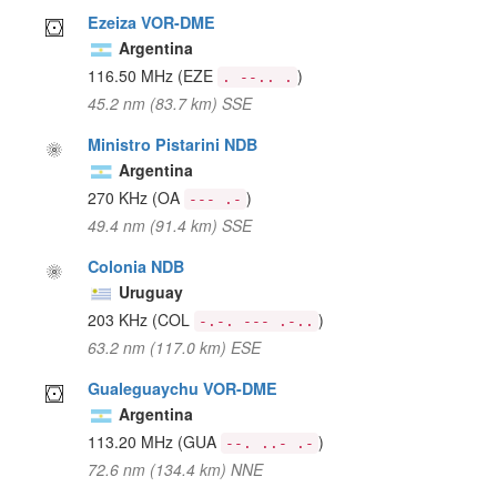
Ezeiza VOR-DME
Argentina
116.50 MHz
(EZE
)
. --.. .
45.2 nm (83.7 km) SSE
Ministro Pistarini NDB
Argentina
270 KHz
(OA
)
--- .-
49.4 nm (91.4 km) SSE
Colonia NDB
Uruguay
203 KHz
(COL
)
-.-. --- .-..
63.2 nm (117.0 km) ESE
Gualeguaychu VOR-DME
Argentina
113.20 MHz
(GUA
)
--. ..- .-
72.6 nm (134.4 km) NNE