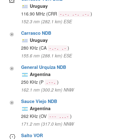
Uruguay
116.90 MHz
(CRR
)
-.-. .-. .-.
152.3 nm (282.1 km) ESE
Carrasco NDB
Uruguay
280 KHz
(CA
)
-.-. .-
155.6 nm (288.1 km) ESE
General Urquiza NDB
Argentina
250 KHz
(P
)
.--.
162.1 nm (300.2 km) NNW
Sauce Viejo NDB
Argentina
262 KHz
(OV
)
--- ...-
171.2 nm (317.0 km) NNW
Salto VOR