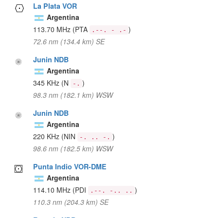
La Plata VOR
Argentina
113.70 MHz
(PTA
)
.--. - .-
72.6 nm (134.4 km) SE
Junin NDB
Argentina
345 KHz
(N
)
-.
98.3 nm (182.1 km) WSW
Junin NDB
Argentina
220 KHz
(NIN
)
-. .. -.
98.6 nm (182.5 km) WSW
Punta Indio VOR-DME
Argentina
114.10 MHz
(PDI
)
.--. -.. ..
110.3 nm (204.3 km) SE