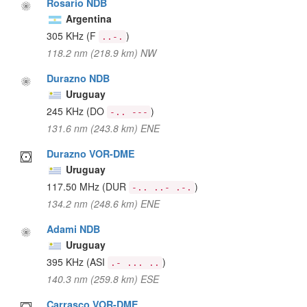
Rosario NDB
Argentina
305 KHz
(F
)
..-.
118.2 nm (218.9 km) NW
Durazno NDB
Uruguay
245 KHz
(DO
)
-.. ---
131.6 nm (243.8 km) ENE
Durazno VOR-DME
Uruguay
117.50 MHz
(DUR
)
-.. ..- .-.
134.2 nm (248.6 km) ENE
Adami NDB
Uruguay
395 KHz
(ASI
)
.- ... ..
140.3 nm (259.8 km) ESE
Carrasco VOR-DME