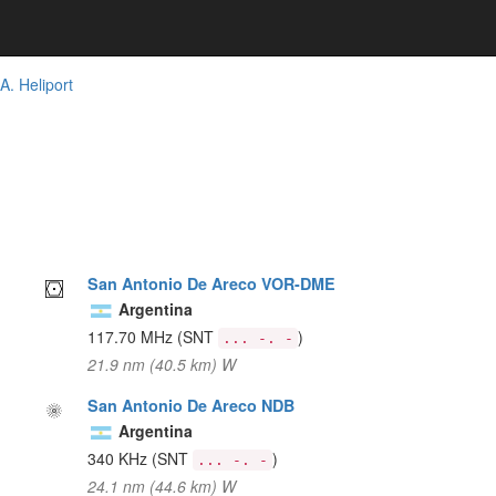
A. Heliport
San Antonio De Areco VOR-DME
Argentina
117.70 MHz
(SNT
)
... -. -
21.9 nm (40.5 km) W
San Antonio De Areco NDB
Argentina
340 KHz
(SNT
)
... -. -
24.1 nm (44.6 km) W