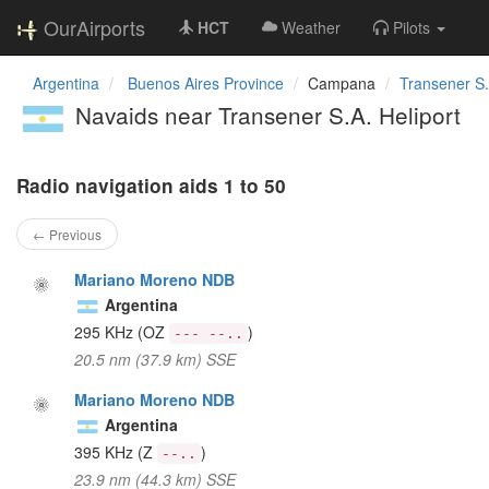
OurAirports
HCT
Weather
Pilots
Argentina
Buenos Aires Province
Campana
Transener S.
Navaids near Transener S.A. Heliport
Radio navigation aids 1 to 50
← Previous
Mariano Moreno NDB
Argentina
295 KHz
(OZ
)
--- --..
20.5 nm (37.9 km) SSE
Mariano Moreno NDB
Argentina
395 KHz
(Z
)
--..
23.9 nm (44.3 km) SSE