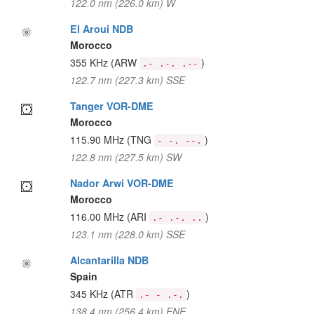
122.0 nm (226.0 km) W
El Aroui NDB
Morocco
355 KHz
(ARW
)
.- .-. .--
122.7 nm (227.3 km) SSE
Tanger VOR-DME
Morocco
115.90 MHz
(TNG
)
- -. --.
122.8 nm (227.5 km) SW
Nador Arwi VOR-DME
Morocco
116.00 MHz
(ARI
)
.- .-. ..
123.1 nm (228.0 km) SSE
Alcantarilla NDB
Spain
345 KHz
(ATR
)
.- - .-.
138.4 nm (256.4 km) ENE