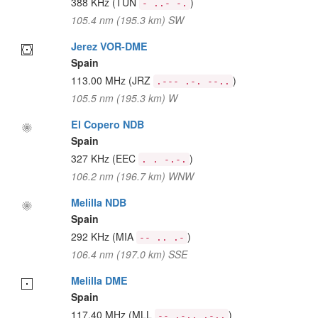
388 KHz
(TUN
)
- ..- -.
105.4 nm (195.3 km) SW
Jerez VOR-DME
Spain
113.00 MHz
(JRZ
)
.--- .-. --..
105.5 nm (195.3 km) W
El Copero NDB
Spain
327 KHz
(EEC
)
. . -.-.
106.2 nm (196.7 km) WNW
Melilla NDB
Spain
292 KHz
(MIA
)
-- .. .-
106.4 nm (197.0 km) SSE
Melilla DME
Spain
117.40 MHz
(MLL
)
-- .-.. .-..