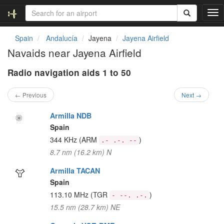
T
o
g
Spain
Andalucía
Jayena
Jayena Airfield
g
Navaids near Jayena Airfield
l
e
Radio navigation aids 1 to 50
n
a
v
← Previous
Next →
i
g
Armilla NDB
a
Spain
t
344 KHz
(ARM
)
.- .-. --
i
8.7 nm (16.2 km) N
o
n
Armilla TACAN
Spain
113.10 MHz
(TGR
)
- --. .-.
15.5 nm (28.7 km) NE