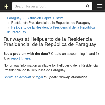
T
o
g
Paraguay
Asunción Capital District
g
Residencia Presidencial de la República de Paraguay
l
Helipuerto de la Residencia Presidencial de la República
e
de Paraguay
n
Runways at Helipuerto de la Residencia
a
Presidencial de la República de Paraguay
v
i
g
See a problem with the data?
Create an account, log in and fix
a
it, or
report it here.
t
No runway information available for Helipuerto de la Residencia
i
Presidencial de la República de Paraguay.
o
n
Create an account
or
login
to update runway information.