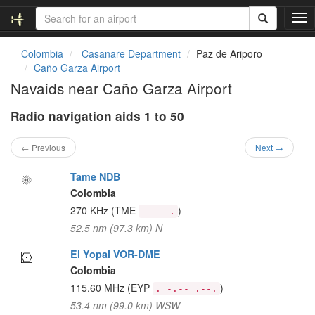
T
o
g
Colombia
Casanare Department
Paz de Ariporo
g
Caño Garza Airport
l
Navaids near Caño Garza Airport
e
n
Radio navigation aids 1 to 50
a
v
i
← Previous
Next →
g
a
Tame NDB
t
Colombia
i
270 KHz
(TME
)
- -- .
o
52.5 nm (97.3 km) N
n
El Yopal VOR-DME
Colombia
115.60 MHz
(EYP
)
. -.-- .--.
53.4 nm (99.0 km) WSW