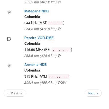
252.3 nm (467.2 km) W
Matecana NDB
Colombia
244 KHz
(MAT
)
-- .- -
254.8 nm (472.0 km) W
Pereira VOR-DME
Colombia
116.90 MHz
(PEI
)
.--. . ..
258.5 nm (478.8 km) W
Armenia NDB
Colombia
315 KHz
(AXM
)
.- -..- --
259.4 nm (480.4 km) WSW
← Previous
Next →