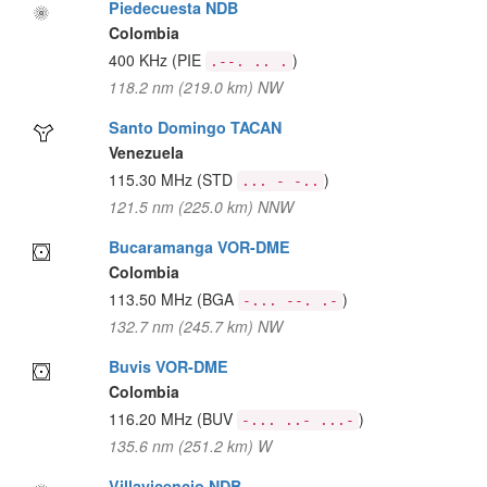
Piedecuesta NDB
Colombia
400 KHz
(PIE
)
.--. .. .
118.2 nm (219.0 km) NW
Santo Domingo TACAN
Venezuela
115.30 MHz
(STD
)
... - -..
121.5 nm (225.0 km) NNW
Bucaramanga VOR-DME
Colombia
113.50 MHz
(BGA
)
-... --. .-
132.7 nm (245.7 km) NW
Buvis VOR-DME
Colombia
116.20 MHz
(BUV
)
-... ..- ...-
135.6 nm (251.2 km) W
Villavicencio NDB