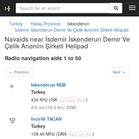
T
o
g
Turkey
Hatay Province
İskenderun
g
İsdemir İskenderun Demir Ve Çelik Anonim Şirketi Helipad
l
Navaids near İsdemir İskenderun Demir Ve
e
Çelik Anonim Şirketi Helipad
n
a
Radio navigation aids 1 to 50
v
i
g
← Previous
Next →
a
t
Iskenderun NDB
i
Turkey
o
434 KHz
(ISK
)
.. ... -.-
n
8.6 nm (16.0 km) SSW
Incirlik TACAN
Turkey
108.40 MHz
(DAN
)
-.. .- -.