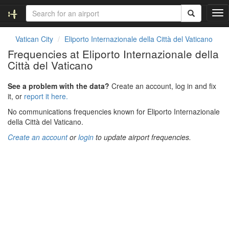
T
o
g
Vatican City
Eliporto Internazionale della Città del Vaticano
g
Frequencies at Eliporto Internazionale della
l
Città del Vaticano
e
n
a
See a problem with the data?
Create an account, log in and fix
v
it, or
report it here.
i
No communications frequencies known for Eliporto Internazionale
g
della Città del Vaticano.
a
t
Create an account
or
login
to update airport frequencies.
i
o
n