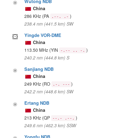
Wutong NDB
China
286 KHz
(PA
)
.--. .-
238.4 nm (441.5 km) SW
Yingde VOR-DME
China
113.50 MHz
(YIN
)
-.-- .. -.
240.2 nm (444.8 km) S
Sanjiang NDB
China
249 KHz
(RO
)
.-. ---
242.2 nm (448.6 km) SW
Ertang NDB
China
213 KHz
(QP
)
--.- .--.
249.6 nm (462.3 km) SSW
Yongfu NDB