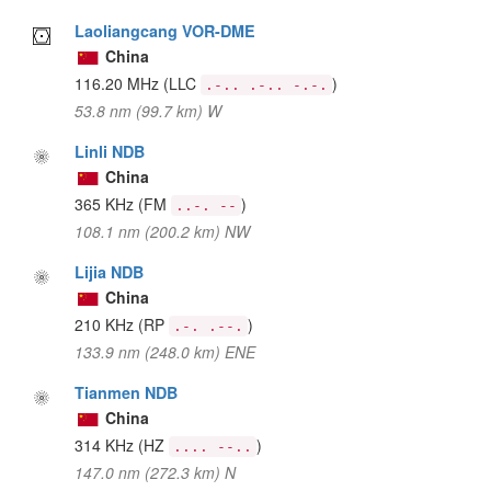
Laoliangcang VOR-DME
China
116.20 MHz
(LLC
)
.-.. .-.. -.-.
53.8 nm (99.7 km) W
Linli NDB
China
365 KHz
(FM
)
..-. --
108.1 nm (200.2 km) NW
Lijia NDB
China
210 KHz
(RP
)
.-. .--.
133.9 nm (248.0 km) ENE
Tianmen NDB
China
314 KHz
(HZ
)
.... --..
147.0 nm (272.3 km) N