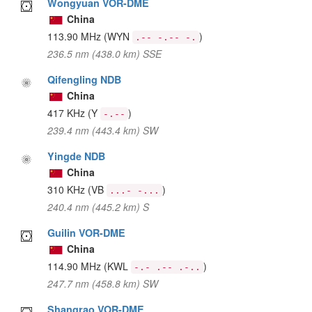
Wongyuan VOR-DME
China
113.90 MHz
(WYN
)
.-- -.-- -.
236.5 nm (438.0 km) SSE
Qifengling NDB
China
417 KHz
(Y
)
-.--
239.4 nm (443.4 km) SW
Yingde NDB
China
310 KHz
(VB
)
...- -...
240.4 nm (445.2 km) S
Guilin VOR-DME
China
114.90 MHz
(KWL
)
-.- .-- .-..
247.7 nm (458.8 km) SW
Shangrao VOR-DME