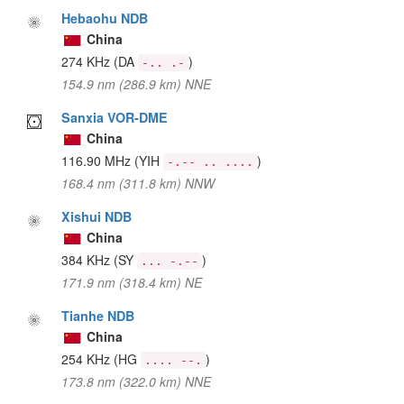
Hebaohu NDB
China
274 KHz
(DA
)
-.. .-
154.9 nm (286.9 km) NNE
Sanxia VOR-DME
China
116.90 MHz
(YIH
)
-.-- .. ....
168.4 nm (311.8 km) NNW
Xishui NDB
China
384 KHz
(SY
)
... -.--
171.9 nm (318.4 km) NE
Tianhe NDB
China
254 KHz
(HG
)
.... --.
173.8 nm (322.0 km) NNE