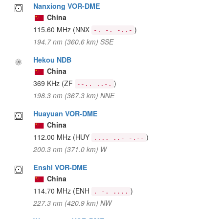
Nanxiong VOR-DME
China
115.60 MHz
(NNX
)
-. -. -..-
194.7 nm (360.6 km) SSE
Hekou NDB
China
369 KHz
(ZF
)
--.. ..-.
198.3 nm (367.3 km) NNE
Huayuan VOR-DME
China
112.00 MHz
(HUY
)
.... ..- -.--
200.3 nm (371.0 km) W
Enshi VOR-DME
China
114.70 MHz
(ENH
)
. -. ....
227.3 nm (420.9 km) NW