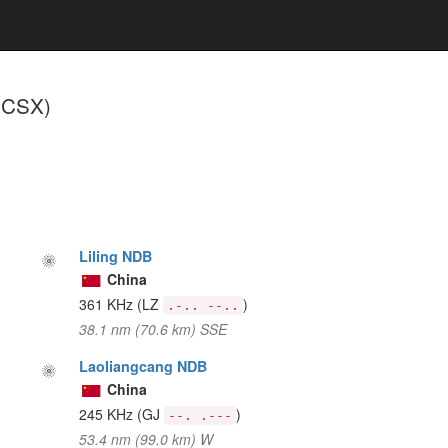
(CSX)
Liling NDB
China
361 KHz
(LZ
)
.-.. --..
38.1 nm (70.6 km) SSE
Laoliangcang NDB
China
245 KHz
(GJ
)
--. .---
53.4 nm (99.0 km) W