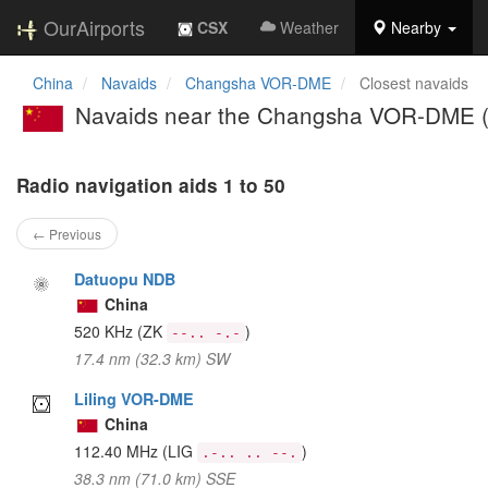
OurAirports
CSX
Weather
Nearby
China
Navaids
Changsha VOR-DME
Closest navaids
Navaids near the Changsha VOR-DME 
Radio navigation aids 1 to 50
← Previous
Datuopu NDB
China
520 KHz
(ZK
)
--.. -.-
17.4 nm (32.3 km) SW
Liling VOR-DME
China
112.40 MHz
(LIG
)
.-.. .. --.
38.3 nm (71.0 km) SSE