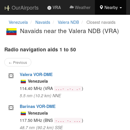
OurAirports
VRA
Weather
Nearby
Venezuela
Navaids
Valera NDB
Closest navaids
Navaids near the Valera NDB (VRA)
Radio navigation aids 1 to 50
← Previous
Valera VOR-DME
Venezuela
114.40 MHz
(VRA
)
...- .-. .-
5.5 nm (10.2 km) NNE
Barinas VOR-DME
Venezuela
117.50 MHz
(BNS
)
-... -. ...
48.7 nm (90.2 km) SSE