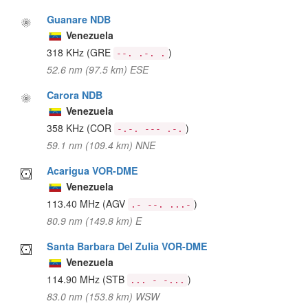
Guanare NDB
Venezuela
318 KHz
(GRE
)
--. .-. .
52.6 nm (97.5 km) ESE
Carora NDB
Venezuela
358 KHz
(COR
)
-.-. --- .-.
59.1 nm (109.4 km) NNE
Acarigua VOR-DME
Venezuela
113.40 MHz
(AGV
)
.- --. ...-
80.9 nm (149.8 km) E
Santa Barbara Del Zulia VOR-DME
Venezuela
114.90 MHz
(STB
)
... - -...
83.0 nm (153.8 km) WSW