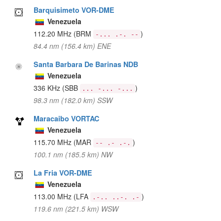
Barquisimeto VOR-DME
Venezuela
112.20 MHz
(BRM
)
-... .-. --
84.4 nm (156.4 km) ENE
Santa Barbara De Barinas NDB
Venezuela
336 KHz
(SBB
)
... -... -...
98.3 nm (182.0 km) SSW
Maracaibo VORTAC
Venezuela
115.70 MHz
(MAR
)
-- .- .-.
100.1 nm (185.5 km) NW
La Fria VOR-DME
Venezuela
113.00 MHz
(LFA
)
.-.. ..-. .-
119.6 nm (221.5 km) WSW