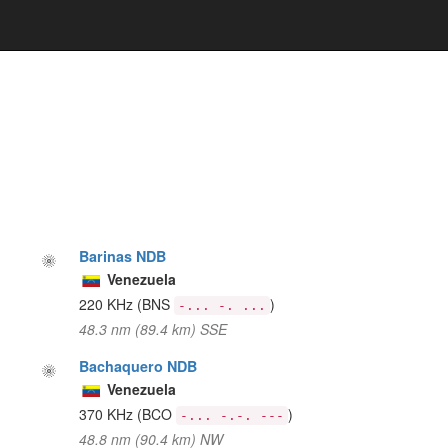
Barinas NDB
Venezuela
220 KHz
(BNS
)
-... -. ...
48.3 nm (89.4 km) SSE
Bachaquero NDB
Venezuela
370 KHz
(BCO
)
-... -.-. ---
48.8 nm (90.4 km) NW