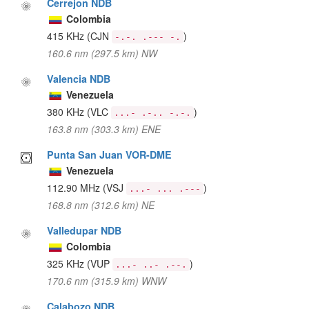
Cerrejon NDB
Colombia
415 KHz
(CJN
)
-.-. .--- -.
160.6 nm (297.5 km) NW
Valencia NDB
Venezuela
380 KHz
(VLC
)
...- .-.. -.-.
163.8 nm (303.3 km) ENE
Punta San Juan VOR-DME
Venezuela
112.90 MHz
(VSJ
)
...- ... .---
168.8 nm (312.6 km) NE
Valledupar NDB
Colombia
325 KHz
(VUP
)
...- ..- .--.
170.6 nm (315.9 km) WNW
Calabozo NDB