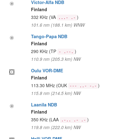
Victor-Alfa NDB
Finland
332 KHz
(VA
)
...- .-
101.6 nm (188.1 km) WNW
Tango-Papa NDB
Finland
290 KHz
(TP
)
- .--.
110.9 nm (205.3 km) NW
Oulu VOR-DME
Finland
113.30 MHz
(OUK
)
--- ..- -.-
115.8 nm (214.5 km) NW
Laanila NDB
Finland
350 KHz
(LAA
)
.-.. .- .-
119.8 nm (222.0 km) NW
Halli VOR-DME