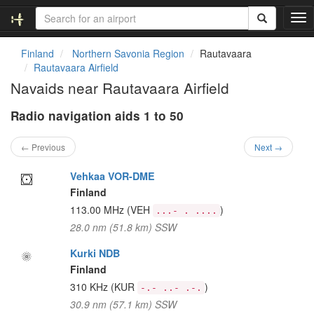
T
o
g
Finland
Northern Savonia Region
Rautavaara
g
Rautavaara Airfield
l
Navaids near Rautavaara Airfield
e
n
Radio navigation aids 1 to 50
a
v
i
← Previous
Next →
g
a
Vehkaa VOR-DME
t
Finland
i
113.00 MHz
(VEH
)
...- . ....
o
28.0 nm (51.8 km) SSW
n
Kurki NDB
Finland
310 KHz
(KUR
)
-.- ..- .-.
30.9 nm (57.1 km) SSW