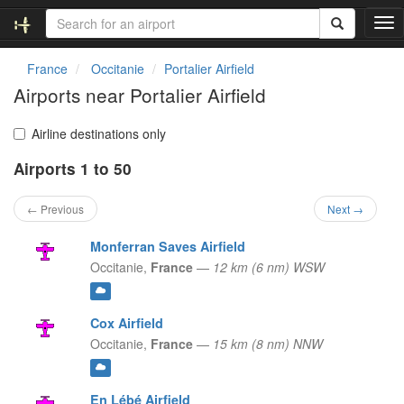
T
o
g
France
Occitanie
Portalier Airfield
g
Airports near Portalier Airfield
l
e
n
Airline destinations only
a
Airports 1 to 50
v
i
g
← Previous
Next →
a
t
Monferran Saves Airfield
i
Occitanie,
France
—
12 km (6 nm) WSW
o
n
Cox Airfield
Occitanie,
France
—
15 km (8 nm) NNW
En Lébé Airfield