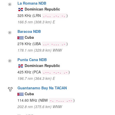
La Romana NDB
Dominican Republic
325 KHz
(LRN
)
.-.. .-. -.
166.5 nm (308.3 km) E
Baracoa NDB
Cuba
278 KHz
(UBA
)
..- -... .-
178.1 nm (329.8 km) WNW
Punta Cana NDB
Dominican Republic
425 KHz
(PCA
)
.--. -.-. .-
196.7 nm (364.3 km) E
Guantanamo Bay Ns TACAN
Cuba
114.60 MHz
(NBW
)
-. -... .--
202.8 nm (375.6 km) WNW