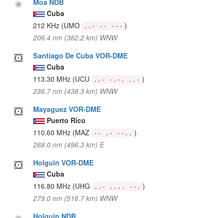
Moa NDB
Cuba
212 KHz
(UMO
)
..- -- ---
206.4 nm (382.2 km) WNW
Santiago De Cuba VOR-DME
Cuba
113.30 MHz
(UCU
)
..- -.-. ..-
236.7 nm (438.3 km) WNW
Mayaguez VOR-DME
Puerto Rico
110.60 MHz
(MAZ
)
-- .- --..
268.0 nm (496.3 km) E
Holguin VOR-DME
Cuba
116.80 MHz
(UHG
)
..- .... --.
279.0 nm (516.7 km) WNW
Holguin NDB