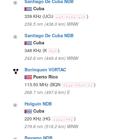
Santiago De Cuba NDB
Cuba
339 KHz
(UCU
)
..- -.-. ..-
236.5 nm (438.0 km) WNW
Santiago De Cuba NDB
Cuba
348 KHz
(K
)
-.-
242.6 nm (449.4 km) WNW
Borinquen VORTAC
Puerto Rico
113.50 MHz
(BQN
)
-... --.- -.
268.7 nm (497.6 km) E
Holguin NDB
Cuba
220 KHz
(HG
)
.... --.
279.8 nm (518.2 km) WNW
Bayamo NDB