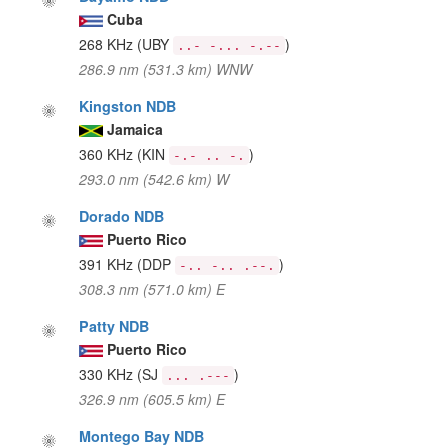
Cuba
268 KHz
(UBY
)
..- -... -.--
286.9 nm (531.3 km) WNW
Kingston NDB
Jamaica
360 KHz
(KIN
)
-.- .. -.
293.0 nm (542.6 km) W
Dorado NDB
Puerto Rico
391 KHz
(DDP
)
-.. -.. .--.
308.3 nm (571.0 km) E
Patty NDB
Puerto Rico
330 KHz
(SJ
)
... .---
326.9 nm (605.5 km) E
Montego Bay NDB