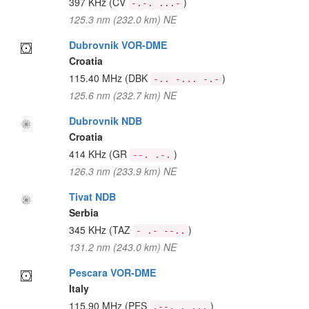
397 KHz
(CV
)
-.-. ...-
125.3 nm (232.0 km) NE
Dubrovnik VOR-DME
Croatia
115.40 MHz
(DBK
)
-.. -... -.-
125.6 nm (232.7 km) NE
Dubrovnik NDB
Croatia
414 KHz
(GR
)
--. .-.
126.3 nm (233.9 km) NE
Tivat NDB
Serbia
345 KHz
(TAZ
)
- .- --..
131.2 nm (243.0 km) NE
Pescara VOR-DME
Italy
115.90 MHz
(PES
)
.--. . ...