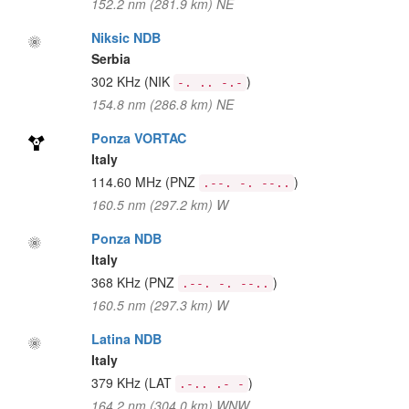
152.2 nm (281.9 km) NE
Niksic NDB
Serbia
302 KHz
(NIK
)
-. .. -.-
154.8 nm (286.8 km) NE
Ponza VORTAC
Italy
114.60 MHz
(PNZ
)
.--. -. --..
160.5 nm (297.2 km) W
Ponza NDB
Italy
368 KHz
(PNZ
)
.--. -. --..
160.5 nm (297.3 km) W
Latina NDB
Italy
379 KHz
(LAT
)
.-.. .- -
164.2 nm (304.0 km) WNW