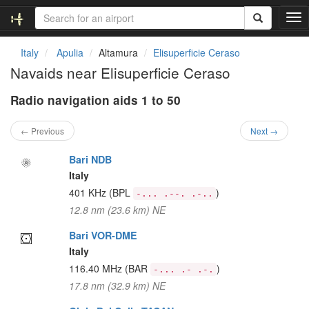
T
o
g
Italy
Apulia
Altamura
Elisuperficie Ceraso
g
Navaids near Elisuperficie Ceraso
l
e
Radio navigation aids 1 to 50
n
a
v
← Previous
Next →
i
g
Bari NDB
a
Italy
t
401 KHz
(BPL
)
-... .--. .-..
i
12.8 nm (23.6 km) NE
o
n
Bari VOR-DME
Italy
116.40 MHz
(BAR
)
-... .- .-.
17.8 nm (32.9 km) NE