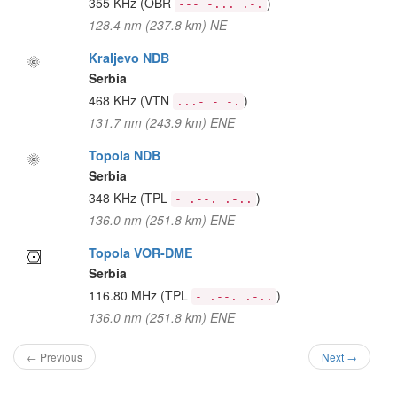
355 KHz
(OBR
)
--- -... .-.
128.4 nm (237.8 km) NE
Kraljevo NDB
Serbia
468 KHz
(VTN
)
...- - -.
131.7 nm (243.9 km) ENE
Topola NDB
Serbia
348 KHz
(TPL
)
- .--. .-..
136.0 nm (251.8 km) ENE
Topola VOR-DME
Serbia
116.80 MHz
(TPL
)
- .--. .-..
136.0 nm (251.8 km) ENE
← Previous
Next →