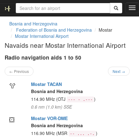
T
o
g
Bosnia and Herzegovina
g
Federation of Bosnia and Herzegovina
Mostar
l
Mostar International Airport
e
Navaids near Mostar International Airport
n
a
Radio navigation aids 1 to 50
v
i
g
← Previous
Next →
a
t
Mostar TACAN
i
Bosnia and Herzegovina
o
114.90 MHz
(OTJ
)
--- - .---
n
0.6 nm (1.0 km) SSE
Mostar VOR-DME
Bosnia and Herzegovina
116.90 MHz
(MSR
)
-- ... .-.