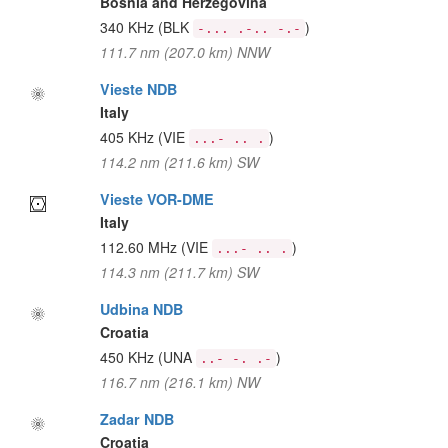
Bosnia and Herzegovina
340 KHz
(BLK
)
-... .-.. -.-
111.7 nm (207.0 km) NNW
Vieste NDB
Italy
405 KHz
(VIE
)
...- .. .
114.2 nm (211.6 km) SW
Vieste VOR-DME
Italy
112.60 MHz
(VIE
)
...- .. .
114.3 nm (211.7 km) SW
Udbina NDB
Croatia
450 KHz
(UNA
)
..- -. .-
116.7 nm (216.1 km) NW
Zadar NDB
Croatia