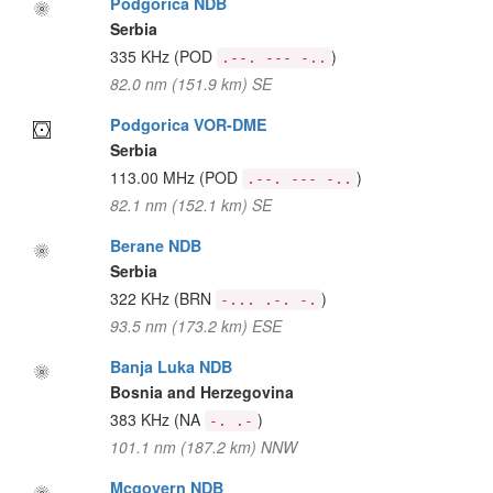
Podgorica NDB
Serbia
335 KHz
(POD
)
.--. --- -..
82.0 nm (151.9 km) SE
Podgorica VOR-DME
Serbia
113.00 MHz
(POD
)
.--. --- -..
82.1 nm (152.1 km) SE
Berane NDB
Serbia
322 KHz
(BRN
)
-... .-. -.
93.5 nm (173.2 km) ESE
Banja Luka NDB
Bosnia and Herzegovina
383 KHz
(NA
)
-. .-
101.1 nm (187.2 km) NNW
Mcgovern NDB