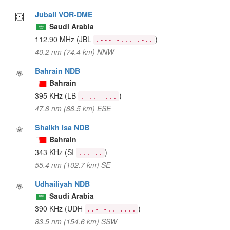
Jubail VOR-DME
Saudi Arabia
112.90 MHz
(JBL
)
.--- -... .-..
40.2 nm (74.4 km) NNW
Bahrain NDB
Bahrain
395 KHz
(LB
)
.-.. -...
47.8 nm (88.5 km) ESE
Shaikh Isa NDB
Bahrain
343 KHz
(SI
)
... ..
55.4 nm (102.7 km) SE
Udhailiyah NDB
Saudi Arabia
390 KHz
(UDH
)
..- -.. ....
83.5 nm (154.6 km) SSW