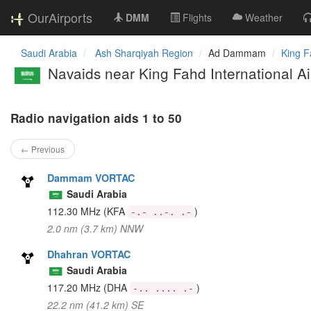
OurAirports
DMM
Flights
Weather
Saudi Arabia
Ash Sharqiyah Region
Ad Dammam
King F
Navaids near King Fahd International Ai
Radio navigation aids 1 to 50
← Previous
Dammam VORTAC
Saudi Arabia
112.30 MHz
(KFA
)
-.- ..-. .-
2.0 nm (3.7 km) NNW
Dhahran VORTAC
Saudi Arabia
117.20 MHz
(DHA
)
-.. .... .-
22.2 nm (41.2 km) SE