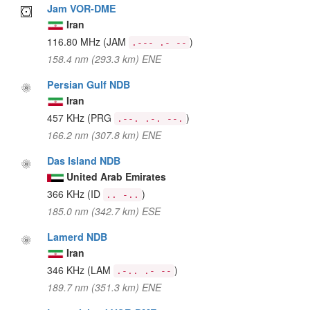
Jam VOR-DME
Iran
116.80 MHz
(JAM
)
.--- .- --
158.4 nm (293.3 km) ENE
Persian Gulf NDB
Iran
457 KHz
(PRG
)
.--. .-. --.
166.2 nm (307.8 km) ENE
Das Island NDB
United Arab Emirates
366 KHz
(ID
)
.. -..
185.0 nm (342.7 km) ESE
Lamerd NDB
Iran
346 KHz
(LAM
)
.-.. .- --
189.7 nm (351.3 km) ENE