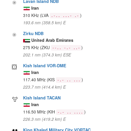
Lavan Island NDB
Iran
310 KHz
(LVA
)
.-.. ...- .-
193.6 nm (358.5 km) E
Zirku NDB
United Arab Emirates
275 KHz
(ZKU
)
--.. -.- ..-
202.1 nm (374.3 km) ESE
Kish Island VOR-DME
Iran
117.40 MHz
(KIS
)
-.- .. ...
223.7 nm (414.4 km) E
Kish Island TACAN
Iran
116.50 MHz
(KIH
)
-.- .. ....
226.3 nm (419.2 km) E
King Khaled Military City VORTAC