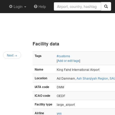
Login
Help
Facility data
Next →
Tags
#customs
[
Add or edit tags
]
Name
King Fahd International Airport
Location
Ad Dammam,
Ash Sharqiyah Region
,
SAU
IATA code
DMM
ICAO code
OEDF
Facility type
large_airport
Airline
yes