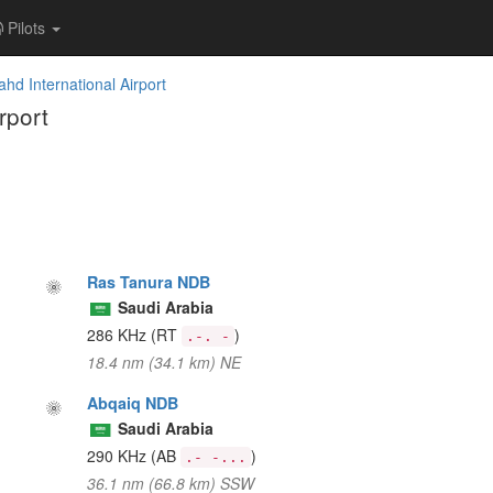
Pilots
ahd International Airport
rport
Ras Tanura NDB
Saudi Arabia
286 KHz
(RT
)
.-. -
18.4 nm (34.1 km) NE
Abqaiq NDB
Saudi Arabia
290 KHz
(AB
)
.- -...
36.1 nm (66.8 km) SSW