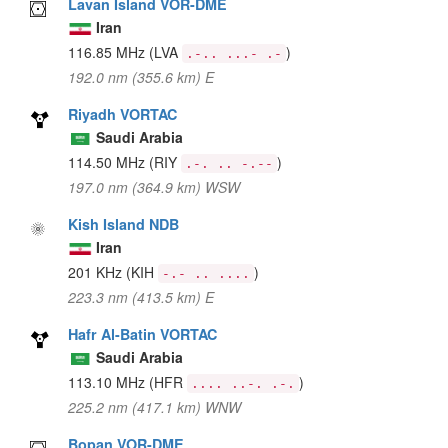
Lavan Island VOR-DME
Iran
116.85 MHz
(LVA
)
.-.. ...- .-
192.0 nm (355.6 km) E
Riyadh VORTAC
Saudi Arabia
114.50 MHz
(RIY
)
.-. .. -.--
197.0 nm (364.9 km) WSW
Kish Island NDB
Iran
201 KHz
(KIH
)
-.- .. ....
223.3 nm (413.5 km) E
Hafr Al-Batin VORTAC
Saudi Arabia
113.10 MHz
(HFR
)
.... ..-. .-.
225.2 nm (417.1 km) WNW
Bopan VOR-DME