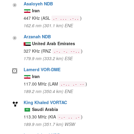
Asaloyeh NDB
Iran
447 KHz
(ASL
)
.- ... .-..
162.6 nm (301.1 km) ENE
Arzanah NDB
United Arab Emirates
327 KHz
(RNZ
)
.-. -. --..
179.9 nm (333.2 km) ESE
Lamerd VOR-DME
Iran
117.00 MHz
(LAM
)
.-.. .- --
189.2 nm (350.4 km) ENE
King Khaled VORTAC
Saudi Arabia
113.30 MHz
(KIA
)
-.- .. .-
189.9 nm (351.7 km) WSW