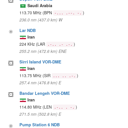
Saudi Arabia
113.70 MHz
(BPN
)
-... .--. -.
236.0 nm (437.0 km) W
Lar NDB
Iran
224 KHz
(LAR
)
.-.. .- .-.
255.2 nm (472.6 km) ENE
Sirri Island VOR-DME
Iran
113.75 MHz
(SIR
)
... .. .-.
257.4 nm (476.8 km) E
Bandar Lengeh VOR-DME
Iran
114.80 MHz
(LEN
)
.-.. . -.
271.5 nm (502.8 km) E
Pump Station 6 NDB