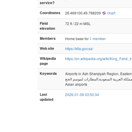
service?
Coordinates
26.469100,49.798209
chart
Field
72 ft / 22 m MSL
elevation
Members
Home base for
1 member
Web site
https://kfia.gov.sa/
Wikipedia
https://en.wikipedia.org/wiki/King_Fahd_I
page
Keywords
Airports in Ash Sharqiyah Region, Easter
ملكة العربية السعودية,المطارات لموسم الحج
Asian airports
Last
2026-01-08 03:50:34
updated