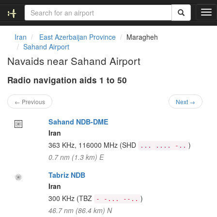
T
o
g
Iran
East Azerbaijan Province
Maragheh
g
Sahand Airport
l
Navaids near Sahand Airport
e
n
Radio navigation aids 1 to 50
a
v
i
← Previous
Next →
g
a
Sahand NDB-DME
t
Iran
i
363 KHz, 116000 MHz
(SHD
)
... .... -..
o
0.7 nm (1.3 km) E
n
Tabriz NDB
Iran
300 KHz
(TBZ
)
- -... --..
46.7 nm (86.4 km) N