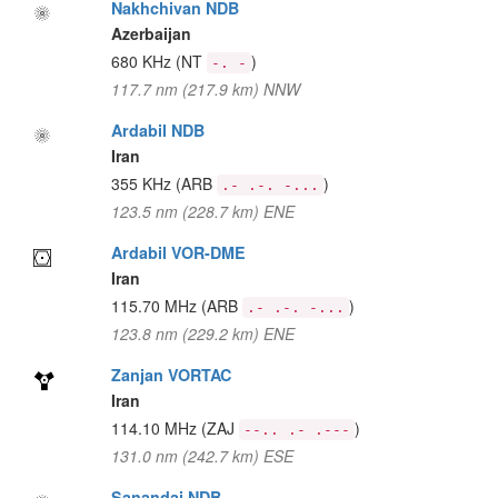
Nakhchivan NDB
Azerbaijan
680 KHz
(NT
)
-. -
117.7 nm (217.9 km) NNW
Ardabil NDB
Iran
355 KHz
(ARB
)
.- .-. -...
123.5 nm (228.7 km) ENE
Ardabil VOR-DME
Iran
115.70 MHz
(ARB
)
.- .-. -...
123.8 nm (229.2 km) ENE
Zanjan VORTAC
Iran
114.10 MHz
(ZAJ
)
--.. .- .---
131.0 nm (242.7 km) ESE
Sanandaj NDB