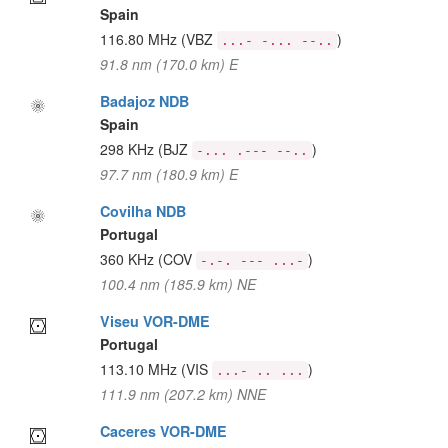
Spain
116.80 MHz
(VBZ
)
...- -... --..
91.8 nm (170.0 km) E
Badajoz NDB
Spain
298 KHz
(BJZ
)
-... .--- --..
97.7 nm (180.9 km) E
Covilha NDB
Portugal
360 KHz
(COV
)
-.-. --- ...-
100.4 nm (185.9 km) NE
Viseu VOR-DME
Portugal
113.10 MHz
(VIS
)
...- .. ...
111.9 nm (207.2 km) NNE
Caceres VOR-DME