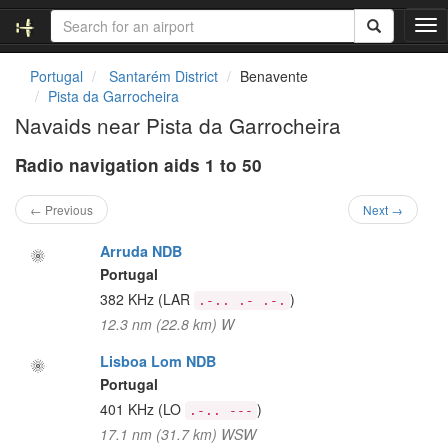
T
o
g
Portugal
Santarém District
Benavente
g
Pista da Garrocheira
l
Navaids near Pista da Garrocheira
e
n
Radio navigation aids 1 to 50
a
v
i
← Previous
Next →
g
a
Arruda NDB
t
Portugal
i
382 KHz
(LAR
)
.-.. .- .-.
o
12.3 nm (22.8 km) W
n
Lisboa Lom NDB
Portugal
401 KHz
(LO
)
.-.. ---
17.1 nm (31.7 km) WSW