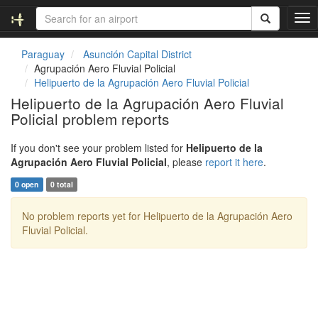
T
o
g
Paraguay
Asunción Capital District
g
Agrupación Aero Fluvial Policial
l
Helipuerto de la Agrupación Aero Fluvial Policial
e
Helipuerto de la Agrupación Aero Fluvial
n
Policial problem reports
a
v
i
If you don't see your problem listed for
Helipuerto de la
g
Agrupación Aero Fluvial Policial
, please
report it here
.
a
0 open
0 total
t
i
No problem reports yet for Helipuerto de la Agrupación Aero
o
Fluvial Policial.
n