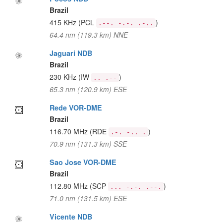
Brazil
415 KHz
(PCL
)
.--. -.-. .-..
64.4 nm (119.3 km) NNE
Jaguari NDB
Brazil
230 KHz
(IW
)
.. .--
65.3 nm (120.9 km) ESE
Rede VOR-DME
Brazil
116.70 MHz
(RDE
)
.-. -.. .
70.9 nm (131.3 km) SSE
Sao Jose VOR-DME
Brazil
112.80 MHz
(SCP
)
... -.-. .--.
71.0 nm (131.5 km) ESE
Vicente NDB