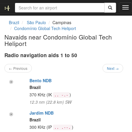
T
o
g
Brazil
São Paulo
Campinas
g
Condomínio Global Tech Heliport
l
Navaids near Condomínio Global Tech
e
Heliport
n
a
Radio navigation aids 1 to 50
v
i
g
← Previous
Next →
a
t
Bento NDB
i
Brazil
o
370 KHz
(IK
)
.. -.-
n
12.3 nm (22.8 km) SW
Jardim NDB
Brazil
300 KHz
(IP
)
.. .--.