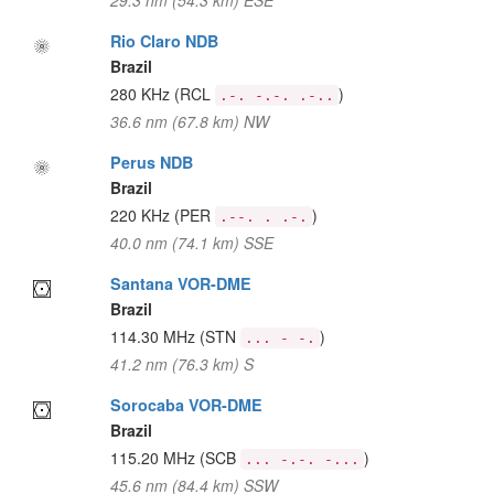
29.3 nm (54.3 km) ESE
Rio Claro NDB
Brazil
280 KHz
(RCL
)
.-. -.-. .-..
36.6 nm (67.8 km) NW
Perus NDB
Brazil
220 KHz
(PER
)
.--. . .-.
40.0 nm (74.1 km) SSE
Santana VOR-DME
Brazil
114.30 MHz
(STN
)
... - -.
41.2 nm (76.3 km) S
Sorocaba VOR-DME
Brazil
115.20 MHz
(SCB
)
... -.-. -...
45.6 nm (84.4 km) SSW