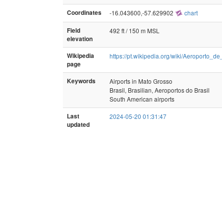
Coordinates
-16.043600,-57.629902
chart
Field
492 ft / 150 m MSL
elevation
Wikipedia
https://pt.wikipedia.org/wiki/Aeroport
page
Keywords
Airports in Mato Grosso
Brasil, Brasilian, Aeroportos do Brasil
South American airports
Last
2024-05-20 01:31:47
updated