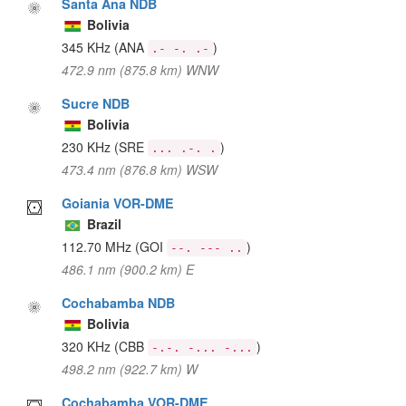
Santa Ana NDB
Bolivia
345 KHz
(ANA
)
.- -. .-
472.9 nm (875.8 km) WNW
Sucre NDB
Bolivia
230 KHz
(SRE
)
... .-. .
473.4 nm (876.8 km) WSW
Goiania VOR-DME
Brazil
112.70 MHz
(GOI
)
--. --- ..
486.1 nm (900.2 km) E
Cochabamba NDB
Bolivia
320 KHz
(CBB
)
-.-. -... -...
498.2 nm (922.7 km) W
Cochabamba VOR-DME