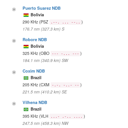
Puerto Suarez NDB
Bolivia
290 KHz
(PSZ
)
.--. ... --..
176.7 nm (327.3 km) S
Robore NDB
Bolivia
325 KHz
(OBO
)
--- -... ---
184.1 nm (340.9 km) SW
Coxim NDB
Brazil
205 KHz
(CXM
)
-.-. -..- --
221.5 nm (410.2 km) SE
Vilhena NDB
Brazil
395 KHz
(VLH
)
...- .-.. ....
247.5 nm (458.3 km) NW