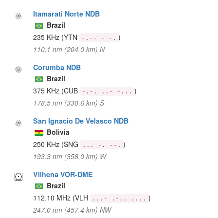
Itamarati Norte NDB
Brazil
235 KHz
(YTN
)
-.-- - -.
110.1 nm (204.0 km) N
Corumba NDB
Brazil
375 KHz
(CUB
)
-.-. ..- -...
178.5 nm (330.6 km) S
San Ignacio De Velasco NDB
Bolivia
250 KHz
(SNG
)
... -. --.
193.3 nm (358.0 km) W
Vilhena VOR-DME
Brazil
112.10 MHz
(VLH
)
...- .-.. ....
247.0 nm (457.4 km) NW