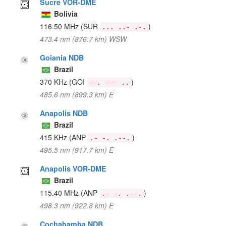
Sucre VOR-DME
Bolivia
116.50 MHz
(SUR
)
... ..- .-.
473.4 nm (876.7 km) WSW
Goiania NDB
Brazil
370 KHz
(GOI
)
--. --- ..
485.6 nm (899.3 km) E
Anapolis NDB
Brazil
415 KHz
(ANP
)
.- -. .--.
495.5 nm (917.7 km) E
Anapolis VOR-DME
Brazil
115.40 MHz
(ANP
)
.- -. .--.
498.3 nm (922.8 km) E
Cochabamba NDB