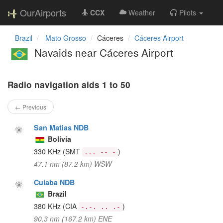
OurAirports
CCX
Weather
Pilots
Brazil
Mato Grosso
Cáceres
Cáceres Airport
Navaids near Cáceres Airport
Radio navigation aids 1 to 50
← Previous
San Matias NDB
Bolivia
330 KHz
(SMT
)
... -- -
47.1 nm (87.2 km) WSW
Cuiaba NDB
Brazil
380 KHz
(CIA
)
-.-. .. .-
90.3 nm (167.2 km) ENE