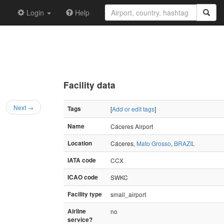
Login
Help
Facility data
Next →
Tags
[
Add or edit tags
]
Name
Cáceres Airport
Location
Cáceres,
Mato Grosso
,
BRAZIL
IATA code
CCX
ICAO code
SWKC
Facility type
small_airport
Airline
no
service?