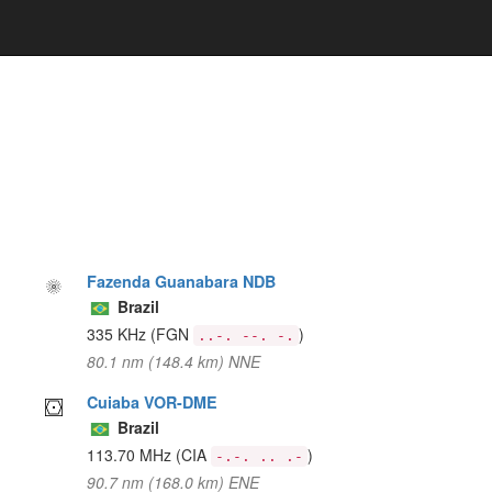
Fazenda Guanabara NDB
Brazil
335 KHz
(FGN
)
..-. --. -.
80.1 nm (148.4 km) NNE
Cuiaba VOR-DME
Brazil
113.70 MHz
(CIA
)
-.-. .. .-
90.7 nm (168.0 km) ENE