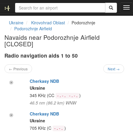
T
o
g
Ukraine
Kirovohrad Oblast
Podorozhnje
g
Podorozhnje Airfield
l
Navaids near Podorozhnje Airfield
e
[CLOSED]
n
a
Radio navigation aids 1 to 50
v
i
g
← Previous
Next →
a
t
Cherkasy NDB
i
Ukraine
o
345 KHz
(CC
)
-.-. -.-.
n
46.5 nm (86.2 km) WNW
Cherkasy NDB
Ukraine
705 KHz
(C
)
-.-.