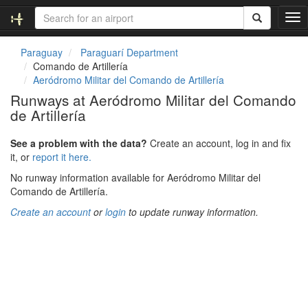
T
o
g
Paraguay
Paraguarí Department
g
Comando de Artillería
l
Aeródromo Militar del Comando de Artillería
e
Runways at Aeródromo Militar del Comando
n
de Artillería
a
v
i
See a problem with the data?
Create an account, log in and fix
g
it, or
report it here.
a
No runway information available for Aeródromo Militar del
t
Comando de Artillería.
i
o
Create an account
or
login
to update runway information.
n