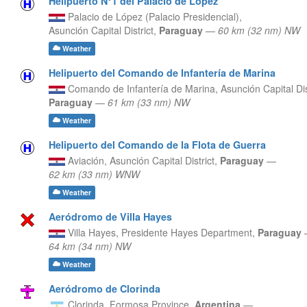
Helipuerto N°1 del Palacio de López
Palacio de López (Palacio Presidencial),
Asunción Capital District,
Paraguay
—
60 km (32 nm) NW
Weather
Helipuerto del Comando de Infantería de Marina
Comando de Infantería de Marina,
Asunción Capital Dis
Paraguay
—
61 km (33 nm) NW
Weather
Helipuerto del Comando de la Flota de Guerra
Aviación,
Asunción Capital District,
Paraguay
—
62 km (33 nm) WNW
Weather
Aeródromo de Villa Hayes
Villa Hayes,
Presidente Hayes Department,
Paraguay
64 km (34 nm) NW
Weather
Aeródromo de Clorinda
Clorinda,
Formosa Province,
Argentina
—