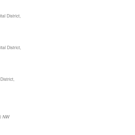
al District,
al District,
istrict,
m) NW