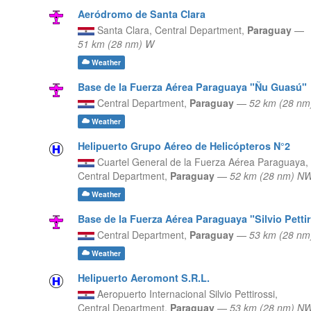
Aeródromo de Santa Clara
Santa Clara,
Central Department,
Paraguay
—
51 km (28 nm) W
Weather
Base de la Fuerza Aérea Paraguaya "Ñu Guasú"
Central Department,
Paraguay
—
52 km (28 n
Weather
Helipuerto Grupo Aéreo de Helicópteros N°2
Cuartel General de la Fuerza Aérea Paraguaya,
Central Department,
Paraguay
—
52 km (28 nm) N
Weather
Base de la Fuerza Aérea Paraguaya "Silvio Petti
Central Department,
Paraguay
—
53 km (28 n
Weather
Helipuerto Aeromont S.R.L.
Aeropuerto Internacional Silvio Pettirossi,
Central Department,
Paraguay
—
53 km (28 nm) N