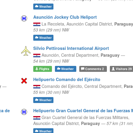
Weather
Asunción Jockey Club Heliport
La Recoleta,
Asunción Capital District,
Paragua
53 km (29 nm) NW
Weather
Silvio Pettirossi International Airport
Asunción,
Central Department,
Paraguay
—
54 km (29 nm) NW
Flights
Weather
Comments
2
Visitors
29
Helipuerto Comando del Ejército
y
—
Comando del Ejército,
Central Department,
Par
55 km (30 nm) NW
Weather
ca de
Helipuerto Gran Cuartel General de las Fuerzas M
Gran Cuartel General de las Fuerzas Militares,
Asunción Capital District,
Paraguay
—
57 km (31 n
Weather