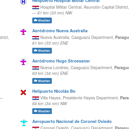
Helipuerto Hospital Militar Central
Hospital Militar Central,
Asunción Capital District
—
61 km (33 nm) NW
Weather
Aeródromo Nueva Australia
trict,
Nueva Australia,
Caaguazú Department,
Parag
61 km (33 nm) ENE
Weather
Aeródromo Hugo Stroessner
Nueva Londres,
Caaguazú Department,
Paragu
63 km (34 nm) ENE
Weather
Helipuerto Nicolás Bo
—
Villa Hayes,
Presidente Hayes Department,
Par
64 km (34 nm) NW
Weather
Aeropuerto Nacional de Coronel Oviedo
Coronel Oviedo,
Caaguazú Department,
Parag