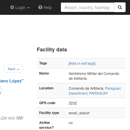
Login
Help
Facility data
Tags
[
Add or edit tags
]
Next →
Name
Aeródromo Militar del Comando
de Artillería
olano López"
,
Location
Comando de Artillería,
Paraguarí
W
Department
,
PARAGUAY
GPS code
Z23Z
Facility type
small_airport
 (24 nm) NW
Airline
no
service?