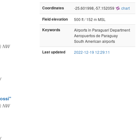
Coordinates
-25.601998,-57.152059
chart
Field elevation
500 ft / 152 m MSL
Keywords
Airports in Paraguarí Department
Aeropuertos de Paraguay
South American airports
m) NW
Last updated
2022-12-19 12:29:11
W
rossi"
m) NW
W