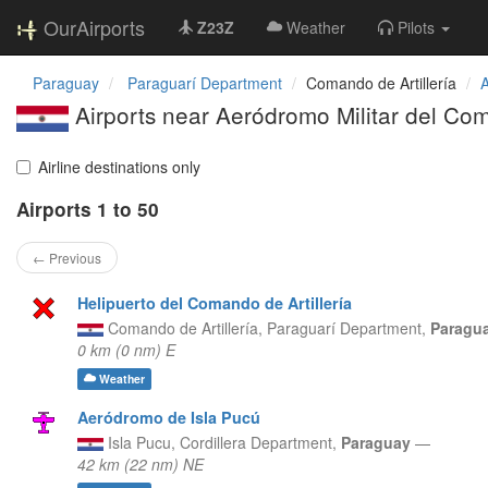
OurAirports
Z23Z
Weather
Pilots
Paraguay
Paraguarí Department
Comando de Artillería
A
Airports near Aeródromo Militar del Com
Airline destinations only
Airports 1 to 50
← Previous
Helipuerto del Comando de Artillería
Comando de Artillería,
Paraguarí Department,
Paragu
0 km (0 nm) E
Weather
Aeródromo de Isla Pucú
Isla Pucu,
Cordillera Department,
Paraguay
—
42 km (22 nm) NE