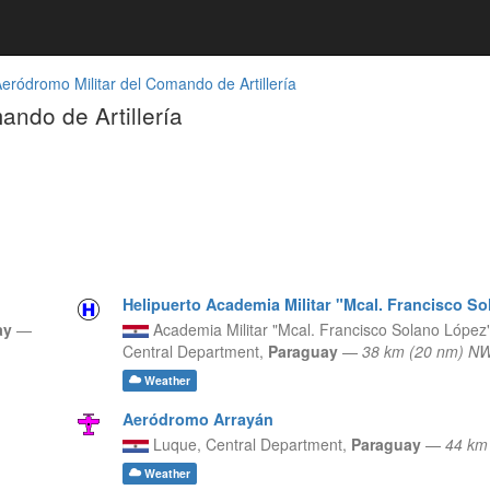
eródromo Militar del Comando de Artillería
ando de Artillería
Helipuerto Academia Militar "Mcal. Francisco S
ay
—
Academia Militar "Mcal. Francisco Solano López"
Central Department,
Paraguay
—
38 km (20 nm) N
Weather
Aeródromo Arrayán
Luque,
Central Department,
Paraguay
—
44 km
Weather