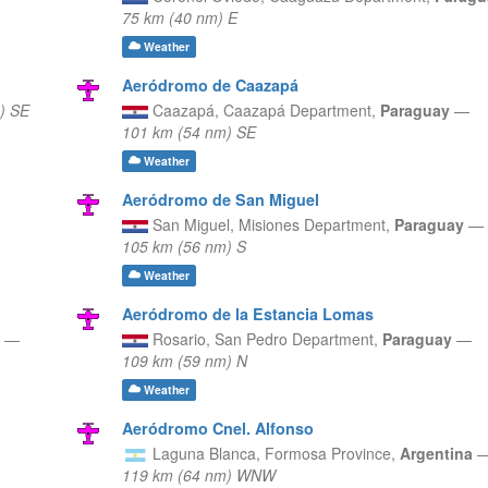
75 km (40 nm) E
Weather
Aeródromo de Caazapá
) SE
Caazapá,
Caazapá Department,
Paraguay
—
101 km (54 nm) SE
Weather
Aeródromo de San Miguel
San Miguel,
Misiones Department,
Paraguay
—
105 km (56 nm) S
Weather
Aeródromo de la Estancia Lomas
y
—
Rosario,
San Pedro Department,
Paraguay
—
109 km (59 nm) N
Weather
Aeródromo Cnel. Alfonso
Laguna Blanca,
Formosa Province,
Argentina
119 km (64 nm) WNW