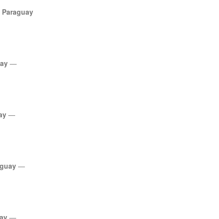
,
Paraguay
uay
—
ay
—
aguay
—
uay
—