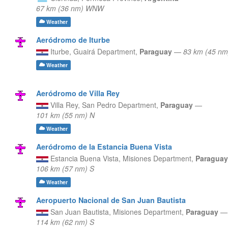
67 km (36 nm) WNW
Weather
Aeródromo de Iturbe
Iturbe,
Guairá Department,
Paraguay
—
83 km (45 nm
Weather
Aeródromo de Villa Rey
Villa Rey,
San Pedro Department,
Paraguay
—
101 km (55 nm) N
Weather
Aeródromo de la Estancia Buena Vista
Estancia Buena Vista,
Misiones Department,
Paragua
106 km (57 nm) S
Weather
Aeropuerto Nacional de San Juan Bautista
San Juan Bautista,
Misiones Department,
Paraguay
—
114 km (62 nm) S