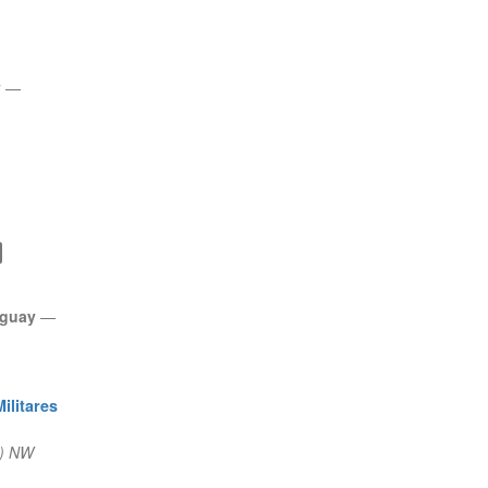
y
—
aguay
—
ilitares
m) NW