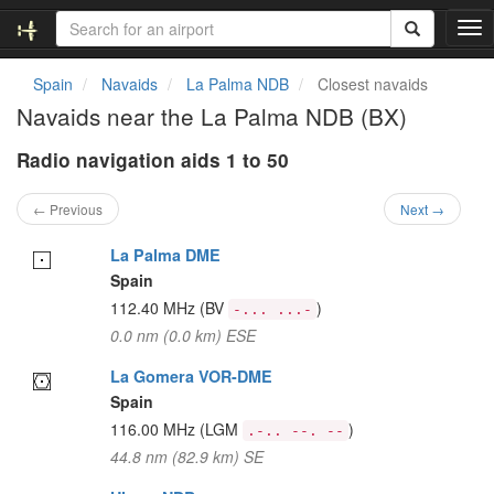
T
o
g
Spain
Navaids
La Palma NDB
Closest navaids
g
Navaids near the La Palma NDB (BX)
l
e
Radio navigation aids 1 to 50
n
a
v
← Previous
Next →
i
g
La Palma DME
a
Spain
t
112.40 MHz
(BV
)
-... ...-
i
0.0 nm (0.0 km) ESE
o
n
La Gomera VOR-DME
Spain
116.00 MHz
(LGM
)
.-.. --. --
44.8 nm (82.9 km) SE