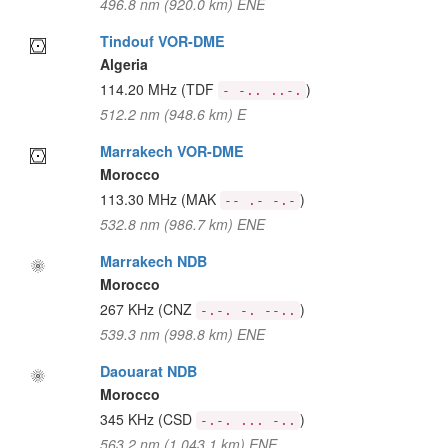
496.8 nm (920.0 km) ENE
Tindouf VOR-DME
Algeria
114.20 MHz
(TDF
)
- -.. ..-.
512.2 nm (948.6 km) E
Marrakech VOR-DME
Morocco
113.30 MHz
(MAK
)
-- .- -.-
532.8 nm (986.7 km) ENE
Marrakech NDB
Morocco
267 KHz
(CNZ
)
-.-. -. --..
539.3 nm (998.8 km) ENE
Daouarat NDB
Morocco
345 KHz
(CSD
)
-.-. ... -..
563.2 nm (1,043.1 km) ENE