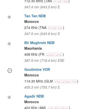
112.30 MHz
(TAN
)
- .- -.
347.4 nm (643.5 km) E
Tan Tan NDB
Morocco
274 KHz
(TNA
)
- -. .-
347.5 nm (643.6 km) E
Bir Moghrein NDB
Mauritania
408 KHz
(FR
)
..-. .-.
387.9 nm (718.4 km) ESE
Goulimine VOR
Morocco
114.30 MHz
(GLM
)
--. .-.. --
405.3 nm (750.7 km) E
Agadir NDB
Morocco
402 KHz
(AML
)
.- -- .-..