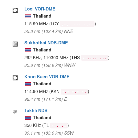
Loei VOR-DME
Thailand
115.90 MHz
(LOY
)
.-.. --- -.--
55.3 nm (102.4 km) NNE
Sukhothai NDB-DME
Thailand
292 KHz, 110300 MHz
(THS
)
- .... ...
85.8 nm (158.9 km) WNW
Khon Kaen VOR-DME
Thailand
114.90 MHz
(KKN
)
-.- -.- -.
92.4 nm (171.1 km) E
Takhli NDB
Thailand
350 KHz
(TL
)
- .-..
99.1 nm (183.6 km) SSW