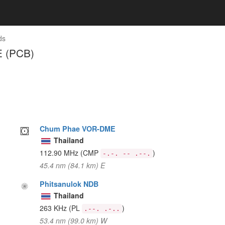
ds
E (PCB)
Chum Phae VOR-DME
Thailand
112.90 MHz
(CMP
)
-.-. -- .--.
45.4 nm (84.1 km) E
Phitsanulok NDB
Thailand
263 KHz
(PL
)
.--. .-..
53.4 nm (99.0 km) W