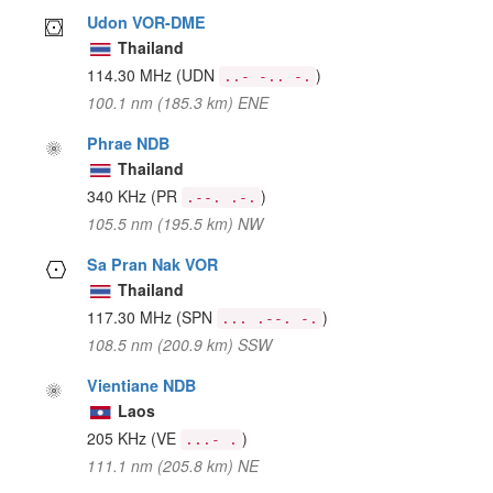
Udon VOR-DME
Thailand
114.30 MHz
(UDN
)
..- -.. -.
100.1 nm (185.3 km) ENE
Phrae NDB
Thailand
340 KHz
(PR
)
.--. .-.
105.5 nm (195.5 km) NW
Sa Pran Nak VOR
Thailand
117.30 MHz
(SPN
)
... .--. -.
108.5 nm (200.9 km) SSW
Vientiane NDB
Laos
205 KHz
(VE
)
...- .
111.1 nm (205.8 km) NE