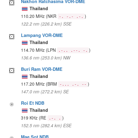
Nakhon Ratchasima VOR-DME
Thailand
110.20 MHz
(NKR
)
-. -.- .-.
122.2 nm (226.2 km) SSE
Lampang VOR-DME
Thailand
114.70 MHz
(LPN
)
.-.. .--. -.
136.6 nm (253.0 km) NW
Buri Ram VOR-DME
Thailand
117.20 MHz
(BRM
)
-... .-. --
147.0 nm (272.2 km) SE
Roi Et NDB
Thailand
319 KHz
(RE
)
.-. .
152.5 nm (282.4 km) ESE
Mae Sot NDB