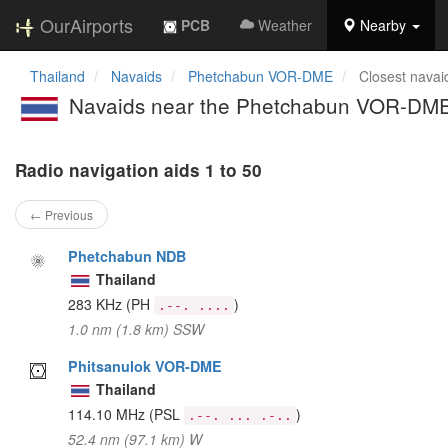
OurAirports
PCB
Weather
Nearby
Thailand
Navaids
Phetchabun VOR-DME
Closest navai
Navaids near the Phetchabun VOR-DM
Radio navigation aids 1 to 50
← Previous
Phetchabun NDB
Thailand
283 KHz
(PH
)
.--. ....
1.0 nm (1.8 km) SSW
Phitsanulok VOR-DME
Thailand
114.10 MHz
(PSL
)
.--. ... .-..
52.4 nm (97.1 km) W