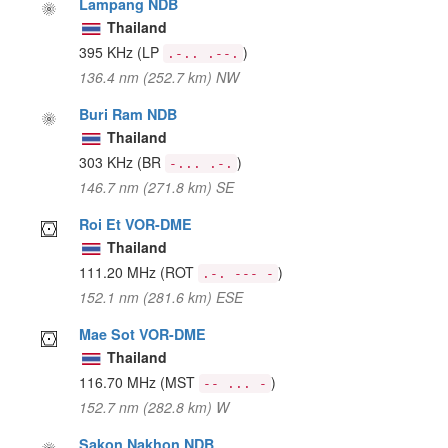
Lampang NDB
Thailand
395 KHz
(LP
)
.-.. .--.
136.4 nm (252.7 km) NW
Buri Ram NDB
Thailand
303 KHz
(BR
)
-... .-.
146.7 nm (271.8 km) SE
Roi Et VOR-DME
Thailand
111.20 MHz
(ROT
)
.-. --- -
152.1 nm (281.6 km) ESE
Mae Sot VOR-DME
Thailand
116.70 MHz
(MST
)
-- ... -
152.7 nm (282.8 km) W
Sakon Nakhon NDB