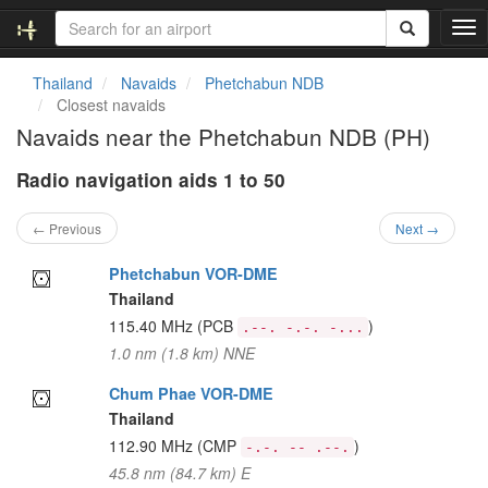
T
o
g
Thailand
Navaids
Phetchabun NDB
g
Closest navaids
l
Navaids near the Phetchabun NDB (PH)
e
n
Radio navigation aids 1 to 50
a
v
i
← Previous
Next →
g
a
Phetchabun VOR-DME
t
Thailand
i
115.40 MHz
(PCB
)
.--. -.-. -...
o
1.0 nm (1.8 km) NNE
n
Chum Phae VOR-DME
Thailand
112.90 MHz
(CMP
)
-.-. -- .--.
45.8 nm (84.7 km) E