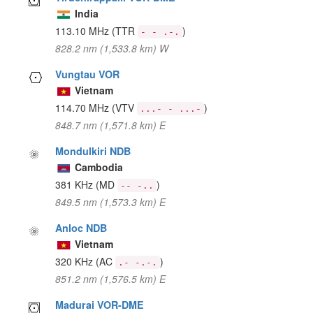
India
113.10 MHz
(TTR
)
- - .-.
828.2 nm (1,533.8 km) W
Vungtau VOR
Vietnam
114.70 MHz
(VTV
)
...- - ...-
848.7 nm (1,571.8 km) E
Mondulkiri NDB
Cambodia
381 KHz
(MD
)
-- -..
849.5 nm (1,573.3 km) E
Anloc NDB
Vietnam
320 KHz
(AC
)
.- -.-.
851.2 nm (1,576.5 km) E
Madurai VOR-DME