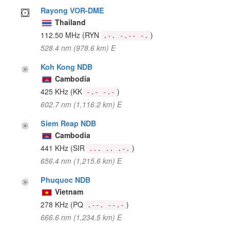
Rayong VOR-DME
Thailand
112.50 MHz
(RYN
)
.-. -.-- -.
528.4 nm (978.6 km) E
Koh Kong NDB
Cambodia
425 KHz
(KK
)
-.- -.-
602.7 nm (1,116.2 km) E
Siem Reap NDB
Cambodia
441 KHz
(SIR
)
... .. .-.
656.4 nm (1,215.6 km) E
Phuquoc NDB
Vietnam
278 KHz
(PQ
)
.--. --.-
666.6 nm (1,234.5 km) E