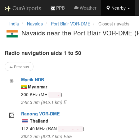
OurAirports
PPB
Weather
Nearby
India
Navaids
Port Blair VOR-DME
Closest navaids
Navaids near the Port Blair VOR-DME (
Radio navigation aids 1 to 50
← Previous
Myeik NDB
Myanmar
300 KHz
(ME
)
-- .
348.3 nm (645.1 km) E
Ranong VOR-DME
Thailand
113.40 MHz
(RAN
)
.-. .- -.
362.2 nm (670.7 km) ESE