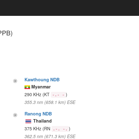
PPB)
Kawthoung NDB
Myanmar
290 KHz
(KT
)
-.- -
355.3 nm (658.1 km) ESE
Ranong NDB
Thailand
375 KHz
(RN
)
.-. -.
362.5 nm (671.3 km) ESE