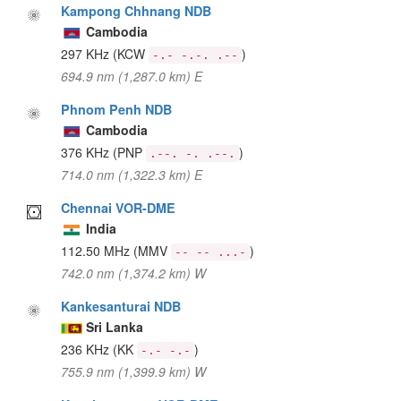
Kampong Chhnang NDB
Cambodia
297 KHz
(KCW
)
-.- -.-. .--
694.9 nm (1,287.0 km) E
Phnom Penh NDB
Cambodia
376 KHz
(PNP
)
.--. -. .--.
714.0 nm (1,322.3 km) E
Chennai VOR-DME
India
112.50 MHz
(MMV
)
-- -- ...-
742.0 nm (1,374.2 km) W
Kankesanturai NDB
Sri Lanka
236 KHz
(KK
)
-.- -.-
755.9 nm (1,399.9 km) W