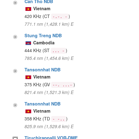
Can Tho NDB
Vietnam
420 KHz
(CT
)
-.-. -
771.1 nm (1,428.1 km) E
Stung Treng NDB
Cambodia
444 KHz
(ST
)
... -
785.4 nm (1,454.6 km) E
Tansonnhat NDB
Vietnam
375 KHz
(GV
)
--. ...-
821.4 nm (1,521.3 km) E
Tansonnhat NDB
Vietnam
358 KHz
(TD
)
- -..
825.9 nm (1,529.6 km) E
Tiruchirappalli VOR-DME