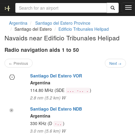
T
o
g
Argentina
Santiago del Estero Province
g
Santiago del Estero
Edificio Tribunales Helipad
l
Navaids near Edificio Tribunales Helipad
e
n
Radio navigation aids 1 to 50
a
v
i
← Previous
Next →
g
a
Santiago Del Estero VOR
t
Argentina
i
114.80 MHz
(SDE
)
... -.. .
o
2.8 nm (5.2 km) W
n
Santiago Del Estero NDB
Argentina
330 KHz
(D
)
-..
3.0 nm (5.6 km) W