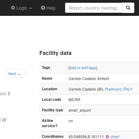
Login
Help
Facility data
Tags
[
Add or edit tags
]
Next →
Name
Cerreto Castello Airfield
Location
Cerreto Castello (BI),
Piedmont
,
ITALY
nm) E
Local code
BICRR
Facility type
small_airport
) W
Airline
no
service?
Coordinates
45.548056,8.161111
chart