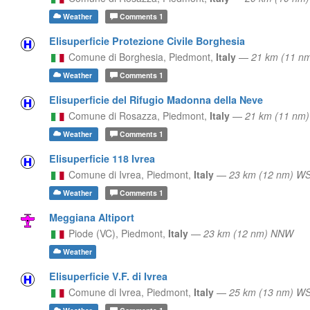
Weather
Comments
1
Elisuperficie Protezione Civile Borghesia
Comune di Borghesia,
Piedmont,
Italy
—
21 km (11 n
Weather
Comments
1
Elisuperficie del Rifugio Madonna della Neve
Comune di Rosazza,
Piedmont,
Italy
—
21 km (11 nm
Weather
Comments
1
Elisuperficie 118 Ivrea
Comune di Ivrea,
Piedmont,
Italy
—
23 km (12 nm) W
Weather
Comments
1
Meggiana Altiport
Piode (VC),
Piedmont,
Italy
—
23 km (12 nm) NNW
Weather
Elisuperficie V.F. di Ivrea
Comune di Ivrea,
Piedmont,
Italy
—
25 km (13 nm) W