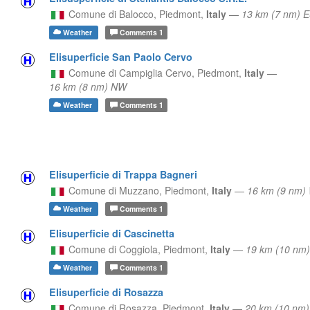
Comune di Balocco,
Piedmont,
Italy
—
13 km (7 nm) 
Weather
Comments
1
Elisuperficie San Paolo Cervo
Comune di Campiglia Cervo,
Piedmont,
Italy
—
16 km (8 nm) NW
Weather
Comments
1
Elisuperficie di Trappa Bagneri
Comune di Muzzano,
Piedmont,
Italy
—
16 km (9 nm)
Weather
Comments
1
Elisuperficie di Cascinetta
Comune di Coggiola,
Piedmont,
Italy
—
19 km (10 nm)
Weather
Comments
1
Elisuperficie di Rosazza
Comune di Rosazza,
Piedmont,
Italy
—
20 km (10 nm