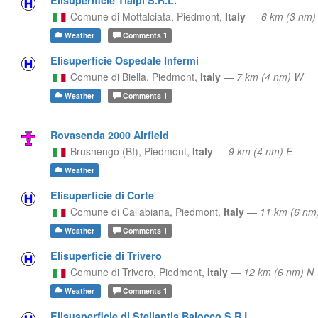
Comune di Mottalciata,
Piedmont,
Italy
—
6 km (3 nm)
Weather
Comments
1
Elisuperficie Ospedale Infermi
Comune di Biella,
Piedmont,
Italy
—
7 km (4 nm) W
Weather
Comments
1
Rovasenda 2000 Airfield
Brusnengo (BI),
Piedmont,
Italy
—
9 km (4 nm) E
Weather
Elisuperficie di Corte
Comune di Callabiana,
Piedmont,
Italy
—
11 km (6 n
Weather
Comments
1
Elisuperficie di Trivero
Comune di Trivero,
Piedmont,
Italy
—
12 km (6 nm) N
Weather
Comments
1
Elisusperficie di Stellantis Balocco S.R.L.