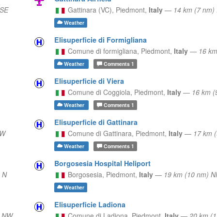
ESE
Gattinara (VC),
Piedmont,
Italy
—
14 km (7 nm)
Weather
Elisuperficie di Formigliana
Comune di formigliana,
Piedmont,
Italy
—
16 km
Weather
Comments
1
Elisuperficie di Viera
Comune di Coggiola,
Piedmont,
Italy
—
16 km (
Weather
Comments
1
Elisuperficie di Gattinara
 W
Comune di Gattinara,
Piedmont,
Italy
—
17 km 
Weather
Comments
1
Borgosesia Hospital Heliport
 N
Borgosesia,
Piedmont,
Italy
—
19 km (10 nm) 
Weather
Elisuperficie Ladiona
) NW
Comune di Ladiona,
Piedmont,
Italy
—
20 km (