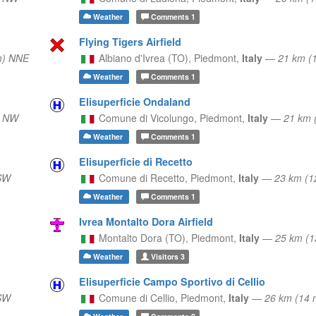
Weather
Comments
1
Flying Tigers Airfield
m) NNE
Albiano d'Ivrea (TO),
Piedmont,
Italy
—
21 km (
Weather
Comments
1
Elisuperficie Ondaland
) NW
Comune di Vicolungo,
Piedmont,
Italy
—
21 km 
Weather
Comments
1
Elisuperficie di Recetto
SW
Comune di Recetto,
Piedmont,
Italy
—
23 km (1
Weather
Comments
1
Ivrea Montalto Dora Airfield
Montalto Dora (TO),
Piedmont,
Italy
—
25 km (
Weather
Visitors
3
Elisuperficie Campo Sportivo di Cellio
SW
Comune di Cellio,
Piedmont,
Italy
—
26 km (14