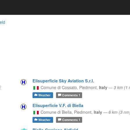
eld
Elisuperficie Sky Aviation S.r.l.
E
Comune di Cossato,
Piedmont,
Italy
—
3 km (1 
Weather
Comments
1
Elisuperficie V.F. di Biella
Comune di Biella,
Piedmont,
Italy
—
6 km (3 nm
Weather
Comments
1
Biella-Cerrione Airfield