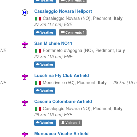
Weather
Comments
2
Casaleggio Novara Heliport
Casaleggio Novara (NO),
Piedmont,
Italy
—
27 km (14 nm) ESE
Weather
Comments
1
San Michele NO11
NNE
Fontaneto d'Agogna (NO),
Piedmont,
Italy
—
27 km (15 nm) ENE
Weather
Lucchina Fly Club Airfield
NNE
Moncrivello (VC),
Piedmont,
Italy
—
28 km (15 
Weather
Cascina Colombare Airfield
Casaleggio Novara (NO),
Piedmont,
Italy
—
28 km (15 nm) ESE
Weather
Visitors
1
Moncucco-Vische Airfield