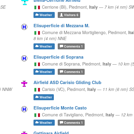
 SE
Cerrione (BI),
Piedmont,
Italy
—
7 km (4 nm) S
Weather
Visitors
6
Elisuperficie di Mezzana M.
Comune di Mezzana Mortigliengo,
Piedmont,
It
8 km (4 nm) NNE
Weather
Comments
1
Elisuperficie di Soprana
Comune di Soprana,
Piedmont,
Italy
—
10 km (
Weather
Comments
1
Airfield ASD Carisio Gliding Club
m) NNW
Carisio (VC),
Piedmont,
Italy
—
11 km (6 nm) S
Weather
Elisuperficie Monte Casto
Comune di Tavigliano,
Piedmont,
Italy
—
12 km
Weather
Comments
1
Gattinara Airfield