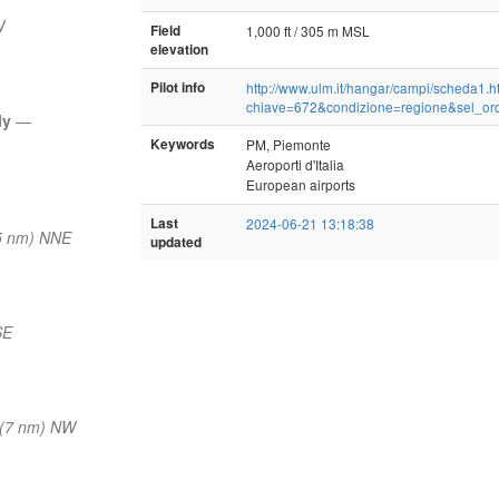
W
Field
1,000 ft / 305 m MSL
elevation
Pilot info
http://www.ulm.it/hangar/campi/scheda1.
chiave=672&condizione=regione&sel_o
aly
—
Keywords
PM, Piemonte
Aeroporti d'Italia
European airports
Last
2024-06-21 13:18:38
5 nm) NNE
updated
SE
 (7 nm) NW