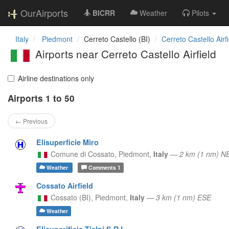
OurAirports
BICRR
Weather
Pilots
Italy
Piedmont
Cerreto Castello (BI)
Cerreto Castello Airfi
Airports near Cerreto Castello Airfield
Airline destinations only
Airports 1 to 50
← Previous
Elisuperficie Miro
Comune di Cossato,
Piedmont,
Italy
—
2 km (1 nm) N
Weather
Comments
1
Cossato Airfield
Cossato (BI),
Piedmont,
Italy
—
3 km (1 nm) ESE
Weather
Elisuperificie Tialpi S.R.L.