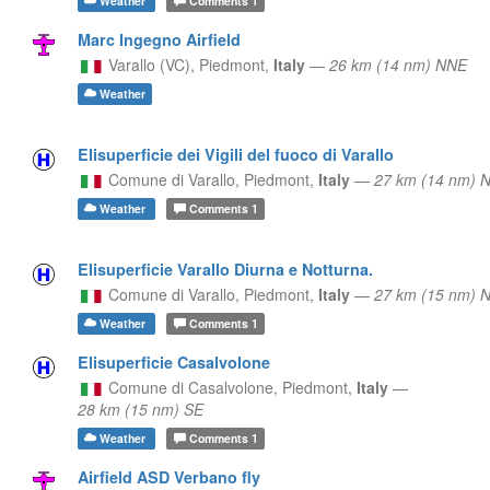
Weather
Comments
1
Marc Ingegno Airfield
Varallo (VC),
Piedmont,
Italy
—
26 km (14 nm) NNE
Weather
Elisuperficie dei Vigili del fuoco di Varallo
Comune di Varallo,
Piedmont,
Italy
—
27 km (14 nm) 
Weather
Comments
1
Elisuperficie Varallo Diurna e Notturna.
Comune di Varallo,
Piedmont,
Italy
—
27 km (15 nm) 
Weather
Comments
1
Elisuperficie Casalvolone
Comune di Casalvolone,
Piedmont,
Italy
—
28 km (15 nm) SE
Weather
Comments
1
Airfield ASD Verbano fly