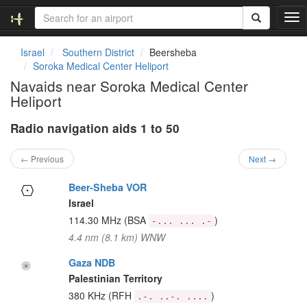
T
o
g
Israel
Southern District
Beersheba
g
Soroka Medical Center Heliport
l
Navaids near Soroka Medical Center
e
Heliport
n
a
Radio navigation aids 1 to 50
v
i
g
← Previous
Next →
a
t
Beer-Sheba VOR
i
Israel
o
114.30 MHz
(BSA
)
-... ... .-
n
4.4 nm (8.1 km) WNW
Gaza NDB
Palestinian Territory
380 KHz
(RFH
)
.-. ..-. ....