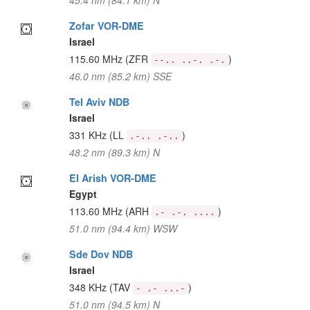
45.4 nm (84.1 km) N
Zofar VOR-DME
Israel
115.60 MHz
(ZFR
)
--.. ..-. .-.
46.0 nm (85.2 km) SSE
Tel Aviv NDB
Israel
331 KHz
(LL
)
.-.. .-..
48.2 nm (89.3 km) N
El Arish VOR-DME
Egypt
113.60 MHz
(ARH
)
.- .-. ....
51.0 nm (94.4 km) WSW
Sde Dov NDB
Israel
348 KHz
(TAV
)
- .- ...-
51.0 nm (94.5 km) N