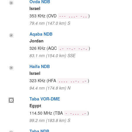
Ovda NDB
Israel
353 KHz
(OVD
)
--- ...- -..
79.4 nm (147.0 km) S
Aqaba NDB
Jordan
326 KHz
(AQC
)
.- --.- -.-.
83.1 nm (154.0 km) SSE
Haifa NDB
Israel
323 KHz
(HFA
)
.... ..-. .-
94.4 nm (174.8 km) N
Taba VOR-DME
Egypt
114.50 MHz
(TBA
)
- -... .-
99.2 nm (183.8 km) S
Taba NDB