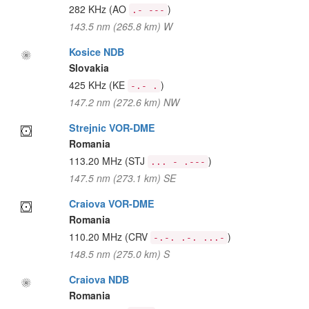
282 KHz
(AO
)
.- ---
143.5 nm (265.8 km) W
Kosice NDB
Slovakia
425 KHz
(KE
)
-.- .
147.2 nm (272.6 km) NW
Strejnic VOR-DME
Romania
113.20 MHz
(STJ
)
... - .---
147.5 nm (273.1 km) SE
Craiova VOR-DME
Romania
110.20 MHz
(CRV
)
-.-. .-. ...-
148.5 nm (275.0 km) S
Craiova NDB
Romania