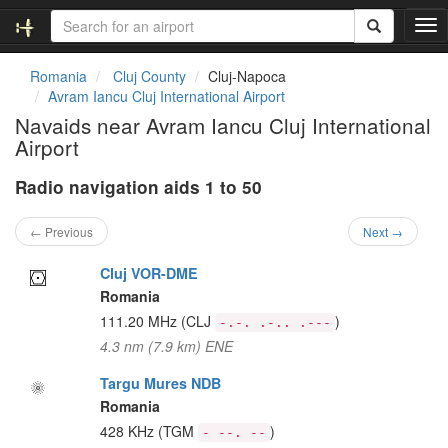
T
o
g
Romania
Cluj County
Cluj-Napoca
g
Avram Iancu Cluj International Airport
l
Navaids near Avram Iancu Cluj International
e
Airport
n
a
Radio navigation aids 1 to 50
v
i
g
← Previous
Next →
a
t
Cluj VOR-DME
i
Romania
o
111.20 MHz
(CLJ
)
-.-. .-.. .---
n
4.3 nm (7.9 km) ENE
Targu Mures NDB
Romania
428 KHz
(TGM
)
- --. --