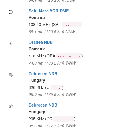
64.9 nm (120.2 km) NNW
Satu Mare VOR-DME
Romania
108.40 MHz
(SAT
)
... .- -
65.1 nm (120.5 km) NNW
Oradea NDB
Romania
418 KHz
(ORA
)
--- .-. .-
74.6 nm (138.2 km) WNW
Debrecen NDB
Hungary
326 KHz
(C
)
-.-.
95.0 nm (175.9 km) WNW
Debrecen NDB
Hungary
295 KHz
(DC
)
-.. -.-.
95.6 nm (177.1 km) WNW