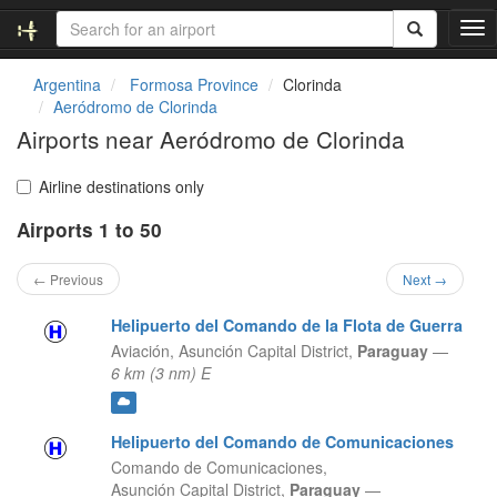
T
o
g
Argentina
Formosa Province
Clorinda
g
Aeródromo de Clorinda
l
Airports near Aeródromo de Clorinda
e
n
a
Airline destinations only
v
Airports 1 to 50
i
g
a
← Previous
Next →
t
i
Helipuerto del Comando de la Flota de Guerra
o
Aviación,
Asunción Capital District,
Paraguay
—
n
6 km (3 nm) E
Helipuerto del Comando de Comunicaciones
Comando de Comunicaciones,
Asunción Capital District,
Paraguay
—