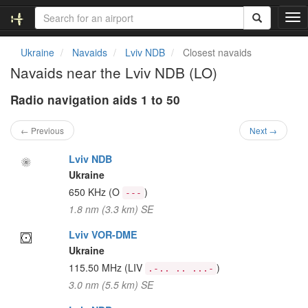
T
o
g
Ukraine
Navaids
Lviv NDB
Closest navaids
g
Navaids near the Lviv NDB (LO)
l
e
Radio navigation aids 1 to 50
n
a
v
← Previous
Next →
i
g
Lviv NDB
a
Ukraine
t
650 KHz
(O
)
---
i
1.8 nm (3.3 km) SE
o
n
Lviv VOR-DME
Ukraine
115.50 MHz
(LIV
)
.-.. .. ...-
3.0 nm (5.5 km) SE