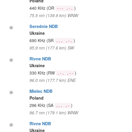
Poland
440 KHz
(OR
)
--- .-.
75.5 nm (139.9 km) WNW
Serednie NDB
Ukraine
690 KHz
(SR
)
... .-.
95.9 nm (177.6 km) SW
Rivne NDB
Ukraine
330 KHz
(RW
)
.-. .--
96.0 nm (177.7 km) ENE
Mielec NDB
Poland
296 KHz
(SA
)
... .-
96.7 nm (179.1 km) WNW
Rivne NDB
Ukraine