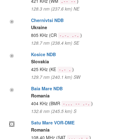
421 KHz
(WM
)
.-- --
128.3 nm (237.6 km) NE
Chernivtsi NDB
Ukraine
805 KHz
(CR
)
-.-. .-.
128.7 nm (238.4 km) SE
Kosice NDB
Slovakia
425 KHz
(KE
)
-.- .
129.7 nm (240.1 km) SW
Baia Mare NDB
Romania
404 KHz
(BMR
)
-... -- .-.
132.6 nm (245.5 km) S
Satu Mare VOR-DME
Romania
108.40 MHz
(SAT
)
... .- -