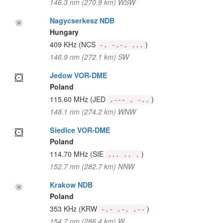
146.3 nm (270.9 km) WSW
Nagycserkesz NDB
Hungary
409 KHz
(NCS
)
-. -.-. ...
146.9 nm (272.1 km) SW
Jedow VOR-DME
Poland
115.60 MHz
(JED
)
.--- . -..
148.1 nm (274.2 km) WNW
Siedlce VOR-DME
Poland
114.70 MHz
(SIE
)
... .. .
152.7 nm (282.7 km) NNW
Krakow NDB
Poland
353 KHz
(KRW
)
-.- .-. .--
154.7 nm (286.4 km) W