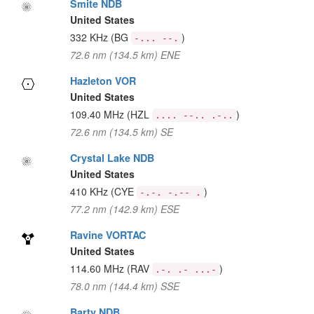
Smite NDB
United States
332 KHz
(BG
)
-... --.
72.6 nm (134.5 km) ENE
Hazleton VOR
United States
109.40 MHz
(HZL
)
.... --.. .-..
72.6 nm (134.5 km) SE
Crystal Lake NDB
United States
410 KHz
(CYE
)
-.-. -.-- .
77.2 nm (142.9 km) ESE
Ravine VORTAC
United States
114.60 MHz
(RAV
)
.-. .- ...-
78.0 nm (144.4 km) SSE
Barty NDB