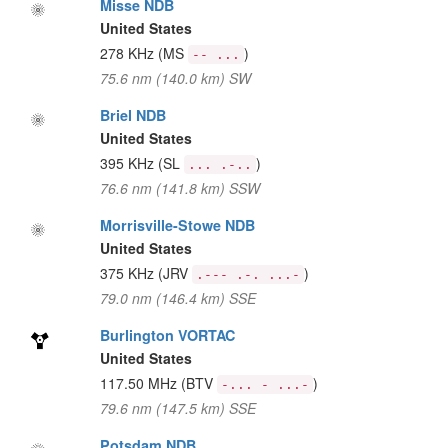
Misse NDB
United States
278 KHz
(MS
)
-- ...
75.6 nm (140.0 km) SW
Briel NDB
United States
395 KHz
(SL
)
... .-..
76.6 nm (141.8 km) SSW
Morrisville-Stowe NDB
United States
375 KHz
(JRV
)
.--- .-. ...-
79.0 nm (146.4 km) SSE
Burlington VORTAC
United States
117.50 MHz
(BTV
)
-... - ...-
79.6 nm (147.5 km) SSE
Potsdam NDB