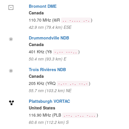
Bromont DME
Canada
110.70 MHz
(I6R
)
.. -.... .-.
42.9 nm (79.4 km) ESE
Drummondville NDB
Canada
401 KHz
(Y8
)
-.-- ---..
50.4 nm (93.3 km) E
Trois Rivières NDB
Canada
205 KHz
(YRQ
)
-.-- .-. --.-
55.7 nm (103.2 km) NE
Plattsburgh VORTAC
United States
116.90 MHz
(PLB
)
.--. .-.. -...
60.6 nm (112.2 km) S