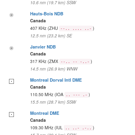
10.6 nm (19.7 km) SSW
Hauts-Bois NDB
Canada
407 KHz
(ZHU
)
--.. .... ..-
12.5 nm (23.2 km) SE
Janvier NDB
Canada
317 KHz
(ZMX
)
--.. -- -..-
14.5 nm (26.9 km) WNW
Montreal Dorval Intl DME
Canada
110.50 MHz
(IOA
)
.. --- .-
15.5 nm (28.7 km) SSW
Montreal DME
Canada
109.30 MHz
(IUL
)
.. ..- .-..