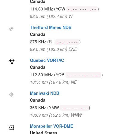
Canada
114.60 MHz
(YOW
)
-.-- --- .--
98.5 nm (182.4 km) W
Thetford Mines NDB
Canada
275 KHz
(R1
)
.-. .----
99.0 nm (183.3 km) ENE
Quebec VORTAC
Canada
112.80 MHz
(YQB
)
-.-- --.- -...
101.4 nm (187.8 km) NE
Maniwaki NDB
Canada
366 KHz
(YMW
)
-.-- -- .--
103.9 nm (192.3 km) WNW
Montpelier VOR-DME
United States