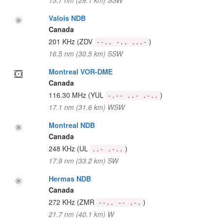
15.7 nm (29.1 km) SSW
Valois NDB
Canada
201 KHz
(ZDV
)
--.. -.. ...-
16.5 nm (30.5 km) SSW
Montreal VOR-DME
Canada
116.30 MHz
(YUL
)
-.-- ..- .-..
17.1 nm (31.6 km) WSW
Montreal NDB
Canada
248 KHz
(UL
)
..- .-..
17.9 nm (33.2 km) SW
Hermas NDB
Canada
272 KHz
(ZMR
)
--.. -- .-.
21.7 nm (40.1 km) W