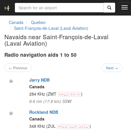
T
o
g
Canada
Quebec
g
Saint-François-de-Laval (Laval Aviation)
l
Navaids near Saint-François-de-Laval
e
(Laval Aviation)
n
a
Radio navigation aids 1 to 50
v
i
g
← Previous
Next →
a
t
Jarry NDB
i
Canada
o
284 KHz
(ZMT
)
--.. -- -
n
9.6 nm (17.8 km) SSW
Rockland NDB
Canada
348 KHz
(ZUL
)
--.. ..- .-..