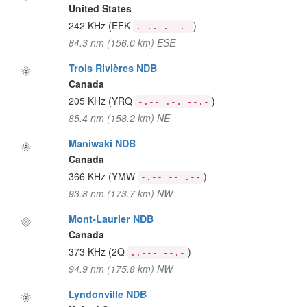
United States
242 KHz
(EFK
)
. ..-. -.-
84.3 nm (156.0 km) ESE
Trois Rivières NDB
Canada
205 KHz
(YRQ
)
-.-- .-. --.-
85.4 nm (158.2 km) NE
Maniwaki NDB
Canada
366 KHz
(YMW
)
-.-- -- .--
93.8 nm (173.7 km) NW
Mont-Laurier NDB
Canada
373 KHz
(2Q
)
..--- --.-
94.9 nm (175.8 km) NW
Lyndonville NDB