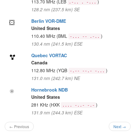
113.70 MHz
(LEB
)
.-.. . -...
128.2 nm (237.5 km) SE
Berlin VOR-DME
United States
110.40 MHz
(BML
)
-... -- .-..
130.4 nm (241.5 km) ESE
Quebec VORTAC
Canada
112.80 MHz
(YQB
)
-.-- --.- -...
131.0 nm (242.7 km) NE
Hornebrook NDB
United States
281 KHz
(HXK
)
.... -..- -.-
131.9 nm (244.3 km) ESE
← Previous
Next →