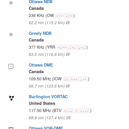
Ottawa NDB
Canada
236 KHz
(OW
)
--- .--
62.2 nm (115.2 km) W
Greely NDB
Canada
377 KHz
(YRR
)
-.-- .-. .-.
63.0 nm (116.6 km) W
Ottawa DME
Canada
109.50 MHz
(IOW
)
.. --- .--
66.7 nm (123.6 km) W
Burlington VORTAC
United States
117.50 MHz
(BTV
)
-... - ...-
68.8 nm (127.4 km) SE
Ottawa VOR-DME