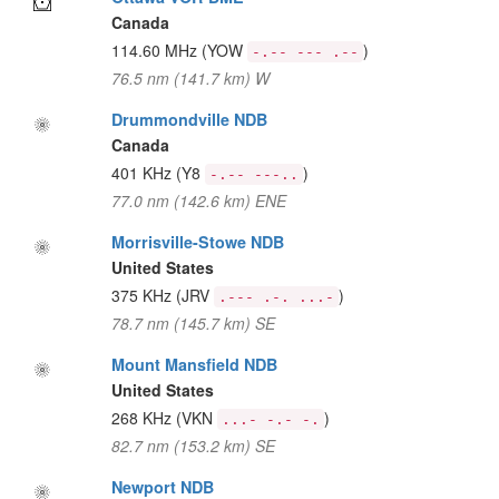
Canada
114.60 MHz
(YOW
)
-.-- --- .--
76.5 nm (141.7 km) W
Drummondville NDB
Canada
401 KHz
(Y8
)
-.-- ---..
77.0 nm (142.6 km) ENE
Morrisville-Stowe NDB
United States
375 KHz
(JRV
)
.--- .-. ...-
78.7 nm (145.7 km) SE
Mount Mansfield NDB
United States
268 KHz
(VKN
)
...- -.- -.
82.7 nm (153.2 km) SE
Newport NDB