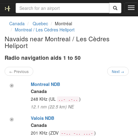
T
o
g
Canada
Quebec
Montréal
g
Montreal / Les Cèdres Heliport
l
Navaids near Montreal / Les Cèdres
e
Heliport
n
a
Radio navigation aids 1 to 50
v
i
g
← Previous
Next →
a
t
Montreal NDB
i
Canada
o
248 KHz
(UL
)
..- .-..
n
12.1 nm (22.5 km) NE
Valois NDB
Canada
201 KHz
(ZDV
)
--.. -.. ...-