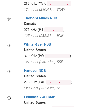
263 KHz
(YGK
)
-.-- --. -.-
124.4 nm (230.4 km) WSW
Thetford Mines NDB
Canada
275 KHz
(R1
)
.-. .----
125.4 nm (232.3 km) ENE
White River NDB
United States
379 KHz
(IVV
)
.. ...- ...-
127.8 nm (236.7 km) SSE
Hanover NDB
United States
276 KHz
(LAH
)
.-.. .- ....
128.2 nm (237.4 km) SE
Lebanon VOR-DME
United States