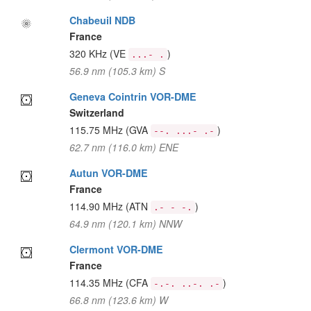
Chabeuil NDB
France
320 KHz
(VE
)
...- .
56.9 nm (105.3 km) S
Geneva Cointrin VOR-DME
Switzerland
115.75 MHz
(GVA
)
--. ...- .-
62.7 nm (116.0 km) ENE
Autun VOR-DME
France
114.90 MHz
(ATN
)
.- - -.
64.9 nm (120.1 km) NNW
Clermont VOR-DME
France
114.35 MHz
(CFA
)
-.-. ..-. .-
66.8 nm (123.6 km) W