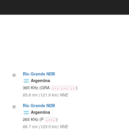
Rio Grande NDB
Argentina
365 KHz
(GRA
)
--. .-. .-
65.8 nm (121.9 km) NNE
Rio Grande NDB
Argentina
265 KHz
(P
)
.--.
66.7 nm (123.5 km) NNE