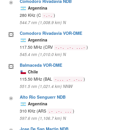
Comodoro Rivadavia NDB
Argentina
280 KHz
(C
)
-.-.
544.7 nm (1,008.9 km) N
Comodoro Rivadavia VOR-DME
Argentina
117.50 MHz
(CRV
)
-.-. .-. ...-
545.4 nm (1,010.0 km) N
Balmaceda VOR-DME
Chile
115.50 MHz
(BAL
)
-... .- .-..
551.5 nm (1,021.4 km) NNW
Alto Rio Senguerr NDB
Argentina
310 KHz
(ARS
)
.- .-. ...
597.6 nm (1,106.7 km) N
Jose De San Martin NDB