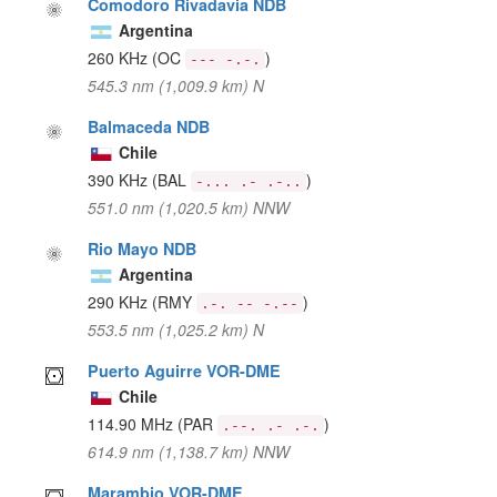
Comodoro Rivadavia NDB
Argentina
260 KHz
(OC
)
--- -.-.
545.3 nm (1,009.9 km) N
Balmaceda NDB
Chile
390 KHz
(BAL
)
-... .- .-..
551.0 nm (1,020.5 km) NNW
Rio Mayo NDB
Argentina
290 KHz
(RMY
)
.-. -- -.--
553.5 nm (1,025.2 km) N
Puerto Aguirre VOR-DME
Chile
114.90 MHz
(PAR
)
.--. .- .-.
614.9 nm (1,138.7 km) NNW
Marambio VOR-DME