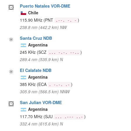
Puerto Natales VOR-DME
Chile
115.90 MHz
(PNT
)
.--. -. -
238.8 nm (442.2 km) NW
Santa Cruz NDB
Argentina
245 KHz
(SCZ
)
... -.-. --..
289.4 nm (535.9 km) N
El Calafate NDB
Argentina
385 KHz
(ECA
)
. -.-. .-
305.9 nm (566.5 km) NNW
San Julian VOR-DME
Argentina
117.70 MHz
(SJU
)
... .--- ..-
332.4 nm (615.6 km) N