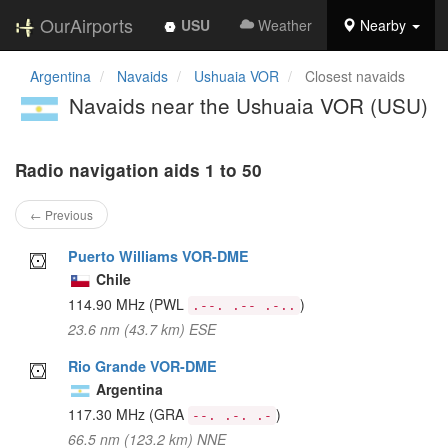
OurAirports
USU
Weather
Nearby
Argentina
Navaids
Ushuaia VOR
Closest navaids
Navaids near the Ushuaia VOR (USU)
Radio navigation aids 1 to 50
← Previous
Puerto Williams VOR-DME
Chile
114.90 MHz
(PWL
)
.--. .-- .-..
23.6 nm (43.7 km) ESE
Rio Grande VOR-DME
Argentina
117.30 MHz
(GRA
)
--. .-. .-
66.5 nm (123.2 km) NNE