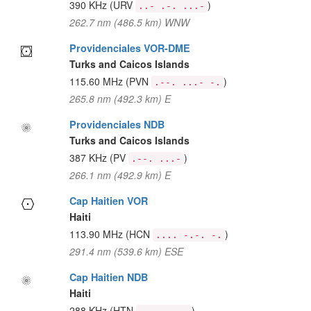
390 KHz
(URV
)
..- .-. ...-
262.7 nm (486.5 km) WNW
Providenciales VOR-DME
Turks and Caicos Islands
115.60 MHz
(PVN
)
.--. ...- -.
265.8 nm (492.3 km) E
Providenciales NDB
Turks and Caicos Islands
387 KHz
(PV
)
.--. ...-
266.1 nm (492.9 km) E
Cap Haitien VOR
Haiti
113.90 MHz
(HCN
)
.... -.-. -.
291.4 nm (539.6 km) ESE
Cap Haitien NDB
Haiti
288 KHz
(HTN
)