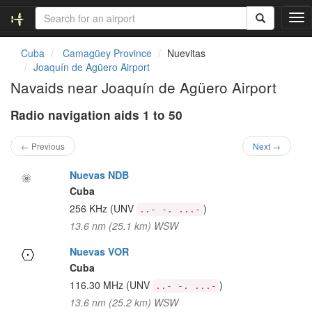
T
o
g
Cuba
Camagüey Province
Nuevitas
g
Joaquín de Agüero Airport
l
Navaids near Joaquín de Agüero Airport
e
n
Radio navigation aids 1 to 50
a
v
i
← Previous
Next →
g
a
Nuevas NDB
t
Cuba
i
256 KHz
(UNV
)
..- -. ...-
o
13.6 nm (25.1 km) WSW
n
Nuevas VOR
Cuba
116.30 MHz
(UNV
)
..- -. ...-
13.6 nm (25.2 km) WSW