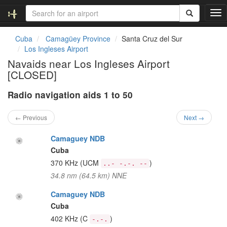
T
o
g
Cuba
Camagüey Province
Santa Cruz del Sur
g
Los Ingleses Airport
l
Navaids near Los Ingleses Airport
e
[CLOSED]
n
a
Radio navigation aids 1 to 50
v
i
g
← Previous
Next →
a
t
Camaguey NDB
i
Cuba
o
370 KHz
(UCM
)
..- -.-. --
n
34.8 nm (64.5 km) NNE
Camaguey NDB
Cuba
402 KHz
(C
)
-.-.