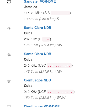
Sangster VOR-DME
Jamaica
115.70 MHz
(SIA
)
... .. .-
139.8 nm (258.9 km) S
Santa Clara NDB
Cuba
287 KHz
(U
)
..-
145.5 nm (269.4 km) NW
Santa Clara NDB
Cuba
240 KHz
(USC
)
..- ... -.-.
146.3 nm (271.0 km) NW
Cienfuegos NDB
Cuba
212 KHz
(UCF
)
..- -.-. ..-.
152.7 nm (282.8 km) WNW
Cienfuegos VOR-DME