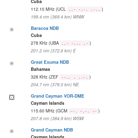
Cuba
112.10 MHz
(UCL
)
..- -.-. .-..
199.4 nm (369.4 km) WNW
Baracoa NDB
Cuba
278 KHz
(UBA
)
..- -... .-
201.2 nm (372.6 km) E
Great Exuma NDB
Bahamas
328 KHz
(ZEF
)
--.. . ..-.
204.7 nm (379.0 km) NE
Grand Cayman VOR-DME
Cayman Islands
115.60 MHz
(GCM
)
--. -.-. --
207.8 nm (384.9 km) WSW
Grand Cayman NDB
Cayman Islands