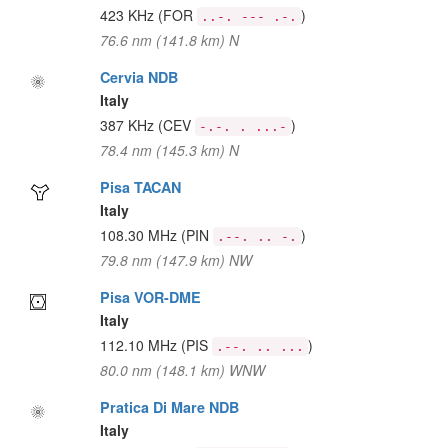
423 KHz
(FOR
)
..-. --- .-.
76.6 nm (141.8 km) N
Cervia NDB
Italy
387 KHz
(CEV
)
-.-. . ...-
78.4 nm (145.3 km) N
Pisa TACAN
Italy
108.30 MHz
(PIN
)
.--. .. -.
79.8 nm (147.9 km) NW
Pisa VOR-DME
Italy
112.10 MHz
(PIS
)
.--. .. ...
80.0 nm (148.1 km) WNW
Pratica Di Mare NDB
Italy