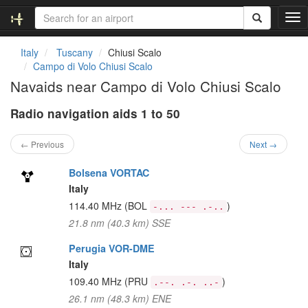
T
o
g
Italy
Tuscany
Chiusi Scalo
g
Campo di Volo Chiusi Scalo
l
Navaids near Campo di Volo Chiusi Scalo
e
n
Radio navigation aids 1 to 50
a
v
i
← Previous
Next →
g
a
Bolsena VORTAC
t
Italy
i
114.40 MHz
(BOL
)
-... --- .-..
o
21.8 nm (40.3 km) SSE
n
Perugia VOR-DME
Italy
109.40 MHz
(PRU
)
.--. .-. ..-
26.1 nm (48.3 km) ENE