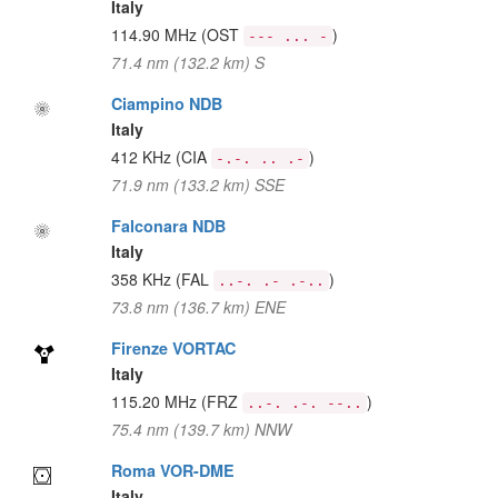
Italy
114.90 MHz
(OST
)
--- ... -
71.4 nm (132.2 km) S
Ciampino NDB
Italy
412 KHz
(CIA
)
-.-. .. .-
71.9 nm (133.2 km) SSE
Falconara NDB
Italy
358 KHz
(FAL
)
..-. .- .-..
73.8 nm (136.7 km) ENE
Firenze VORTAC
Italy
115.20 MHz
(FRZ
)
..-. .-. --..
75.4 nm (139.7 km) NNW
Roma VOR-DME
Italy