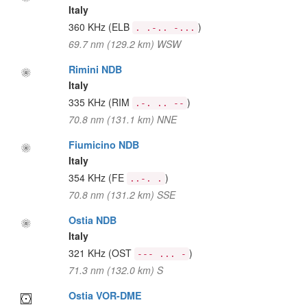
Italy
360 KHz
(ELB
)
. .-.. -...
69.7 nm (129.2 km) WSW
Rimini NDB
Italy
335 KHz
(RIM
)
.-. .. --
70.8 nm (131.1 km) NNE
Fiumicino NDB
Italy
354 KHz
(FE
)
..-. .
70.8 nm (131.2 km) SSE
Ostia NDB
Italy
321 KHz
(OST
)
--- ... -
71.3 nm (132.0 km) S
Ostia VOR-DME