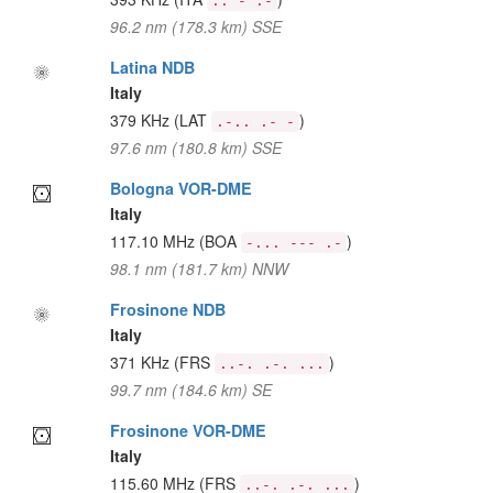
.. - .-
96.2 nm (178.3 km) SSE
Latina NDB
Italy
379 KHz
(LAT
)
.-.. .- -
97.6 nm (180.8 km) SSE
Bologna VOR-DME
Italy
117.10 MHz
(BOA
)
-... --- .-
98.1 nm (181.7 km) NNW
Frosinone NDB
Italy
371 KHz
(FRS
)
..-. .-. ...
99.7 nm (184.6 km) SE
Frosinone VOR-DME
Italy
115.60 MHz
(FRS
)
..-. .-. ...