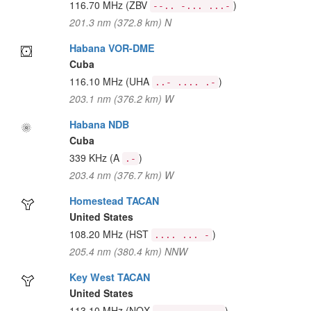
116.70 MHz
(ZBV
)
--.. -... ...-
201.3 nm (372.8 km) N
Habana VOR-DME
Cuba
116.10 MHz
(UHA
)
..- .... .-
203.1 nm (376.2 km) W
Habana NDB
Cuba
339 KHz
(A
)
.-
203.4 nm (376.7 km) W
Homestead TACAN
United States
108.20 MHz
(HST
)
.... ... -
205.4 nm (380.4 km) NNW
Key West TACAN
United States
113.10 MHz
(NQX
)