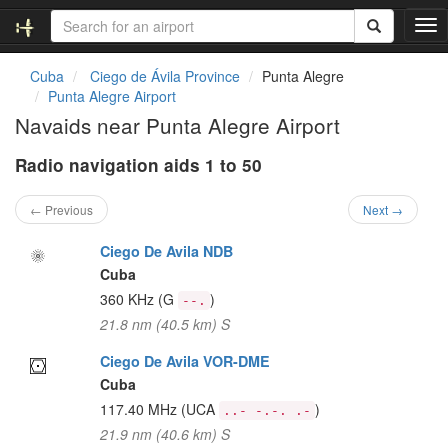
T
o
g
Cuba
Ciego de Ávila Province
Punta Alegre
g
Punta Alegre Airport
l
Navaids near Punta Alegre Airport
e
n
Radio navigation aids 1 to 50
a
v
i
← Previous
Next →
g
a
Ciego De Avila NDB
t
Cuba
i
360 KHz
(G
)
--.
o
21.8 nm (40.5 km) S
n
Ciego De Avila VOR-DME
Cuba
117.40 MHz
(UCA
)
..- -.-. .-
21.9 nm (40.6 km) S