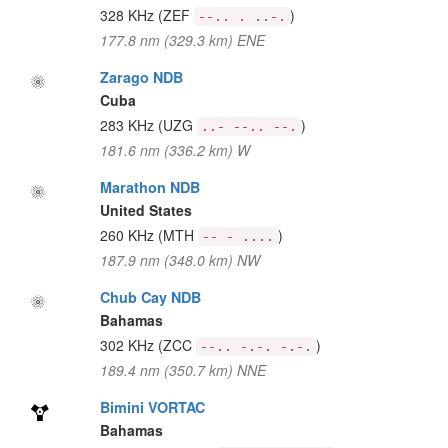
328 KHz
(ZEF
)
--.. . ..-.
177.8 nm (329.3 km) ENE
Zarago NDB
Cuba
283 KHz
(UZG
)
..- --.. --.
181.6 nm (336.2 km) W
Marathon NDB
United States
260 KHz
(MTH
)
-- - ....
187.9 nm (348.0 km) NW
Chub Cay NDB
Bahamas
302 KHz
(ZCC
)
--.. -.-. -.-.
189.4 nm (350.7 km) NNE
Bimini VORTAC
Bahamas