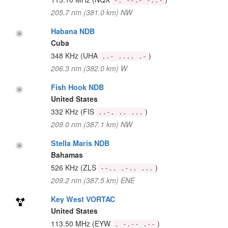
-. --.- -..-
205.7 nm (381.0 km) NW
Habana NDB
Cuba
348 KHz
(UHA
)
..- .... .-
206.3 nm (382.0 km) W
Fish Hook NDB
United States
332 KHz
(FIS
)
..-. .. ...
209.0 nm (387.1 km) NW
Stella Maris NDB
Bahamas
526 KHz
(ZLS
)
--.. .-.. ...
209.2 nm (387.5 km) ENE
Key West VORTAC
United States
113.50 MHz
(EYW
)
. -.-- .--